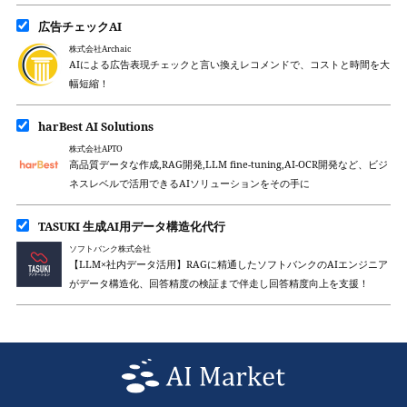
広告チェックAI
株式会社Archaic
AIによる広告表現チェックと言い換えレコメンドで、コストと時間を大
幅短縮！
harBest AI Solutions
株式会社APTO
高品質データな作成,RAG開発,LLM fine-tuning,AI-OCR開発など、ビジ
ネスレベルで活用できるAIソリューションをその手に
TASUKI 生成AI用データ構造化代行
ソフトバンク株式会社
【LLM×社内データ活用】RAGに精通したソフトバンクのAIエンジニア
がデータ構造化、回答精度の検証まで伴走し回答精度向上を支援！