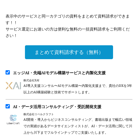
表示中のサービスと同一カテゴリの資料をまとめて資料請求ができま
す！！
サービス選定にお迷いの方は便利な無料の一括資料請求をご利用くだ
さい！
まとめて資料請求する（無料）
エッジAI・先端AIモデル構築サービスと内製化支援
株式会社XAI
AI導入支援コンサル〜AIモデル構築〜内製化支援まで、貴社のDXを3年
以上のAI構築経験と技術でサポートします。
AI・データ活用コンサルティング・受託開発支援
株式会社リベルクラフト
AI開発・導入からビジネスコンサルティング、書籍出版まで幅広い領域
での実績があるデータサイエンティストが、AI・データ活用に関して川
上から川下までフルラインナップでご支援いたします。