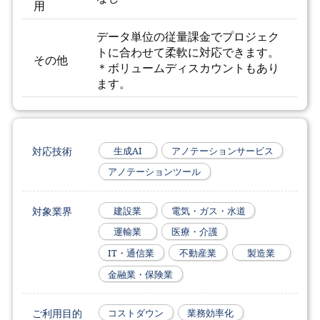
用
データ単位の従量課金でプロジェク
トに合わせて柔軟に対応できます。
その他
＊ボリュームディスカウントもあり
ます。
対応技術
生成AI
アノテーションサービス
アノテーションツール
対象業界
建設業
電気・ガス・水道
運輸業
医療・介護
IT・通信業
不動産業
製造業
金融業・保険業
ご利用目的
コストダウン
業務効率化