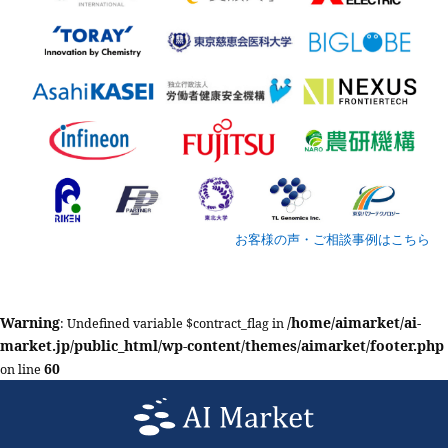
お客様の声・ご相談事例はこちら
Warning
/home/aimarket/ai-
: Undefined variable $contract_flag in
market.jp/public_html/wp-content/themes/aimarket/footer.php
60
on line