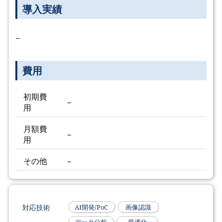
導入実績
−
費用
初期費
−
用
月額費
−
用
その他
−
対応技術
AI開発/PoC
画像認識