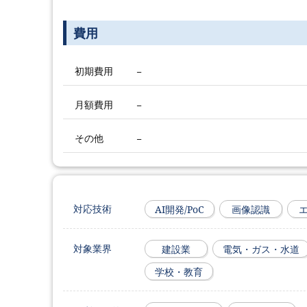
費用
初期費用
−
月額費用
−
その他
−
対応技術
AI開発/PoC
画像認識
エ
対象業界
建設業
電気・ガス・水道
学校・教育