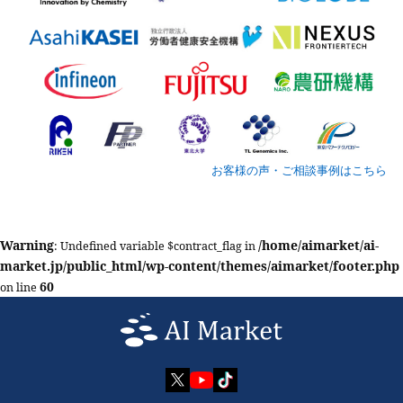
お客様の声・ご相談事例はこちら
Warning
/home/aimarket/ai-
: Undefined variable $contract_flag in
market.jp/public_html/wp-content/themes/aimarket/footer.php
60
on line