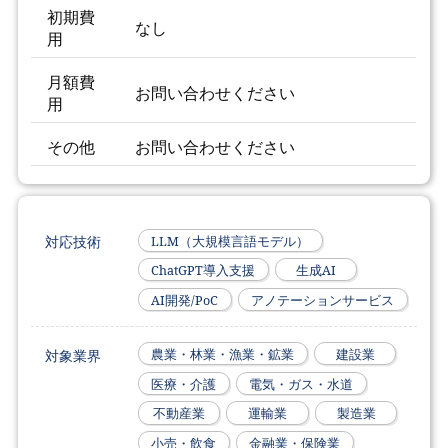
初期費
なし
用
月額費
お問い合わせください
用
その他
お問い合わせください
対応技術
LLM（大規模言語モデル）
ChatGPT導入支援
生成AI
AI開発/PoC
アノテーションサービス
対象業界
農業・林業・漁業・鉱業
建設業
医療・介護
電気・ガス・水道
不動産業
運輸業
製造業
小売・飲食
金融業・保険業