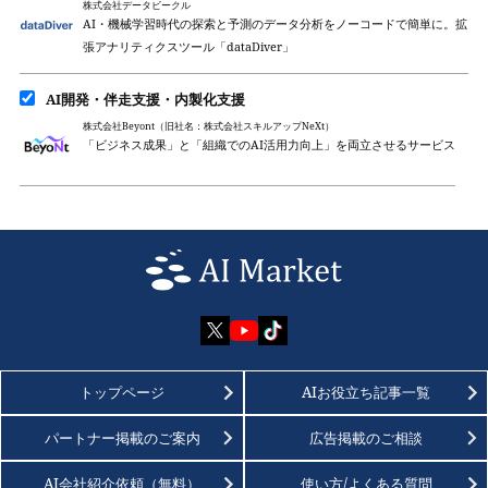
株式会社データビークル
AI・機械学習時代の探索と予測のデータ分析をノーコードで簡単に。拡
張アナリティクスツール「dataDiver」
AI開発・伴走支援・内製化支援
株式会社Beyont（旧社名：株式会社スキルアップNeXt）
「ビジネス成果」と「組織でのAI活用力向上」を両立させるサービス
トップページ
AIお役立ち記事一覧
パートナー掲載のご案内
広告掲載のご相談
AI会社紹介依頼（無料）
使い方/よくある質問