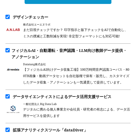
デザインチェッカー
株式会社エーエヌラボ
まだ目視チェックですか？ 印字指示と版下チェックをAIで自動化し、
ミスの撲滅と工数削減を実現! 非定型フォーマットにも対応可能!
フィジカルAI・自動運転・音声認識・LLM向け教師データ提供・
アノテーション
Datatang株式会社
【フィジカルAI向けデータ収集工場】100万時間音声認識コーパス・80
0TB画像・動画データセットを自社版権で保有・販売し、カスタマイズ
したデータ収集・アノテーションも一気通貫して提供しています。
データサイエンティストによるデータ活用支援サービス
一般社団法人 Big Data Lab
デジタルに携わる個人事業主や会社員・研究者の有志による、データ活
用サービスを提供します
拡張アナリティクスツール「dataDiver」