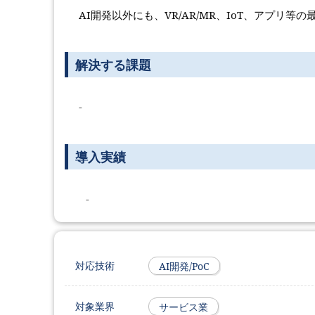
AI開発以外にも、VR/AR/MR、IoT、アプリ
解決する課題
-
導入実績
-
対応技術
AI開発/PoC
対象業界
サービス業