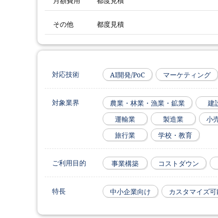
月額費用
都度見積
その他
都度見積
対応技術
AI開発/PoC
マーケティング
対象業界
農業・林業・漁業・鉱業
建
運輸業
製造業
小
旅行業
学校・教育
ご利用目的
事業構築
コストダウン
特長
中小企業向け
カスタマイズ可