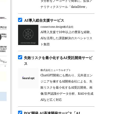
タ分析をノーコードで簡単に。拡張ア
ナリティクスツール「dataDiver」
AI導入総合支援サービス
connectome.design株式会社
AI導入支援で10年以上の豊富な経験、
AIを活用した課題解決のスペシャリス
ト集団
失敗リスクを最小化するAI受託開発サービ
ス
株式会社ニューラルオプト
ChatGPT開発にも携わり、元外資エン
ジニアを擁するAI開発会社による、失
敗リスクを最小化するAI受託開発。画
像/音声認識やデータ分析、RAGや生成
AIなど広く対応
POC開発 AI高速開発サービス「AI