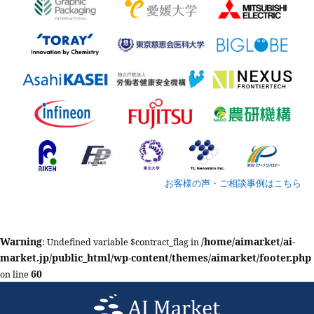
お客様の声・ご相談事例はこちら
Warning
/home/aimarket/ai-
: Undefined variable $contract_flag in
market.jp/public_html/wp-content/themes/aimarket/footer.php
60
on line