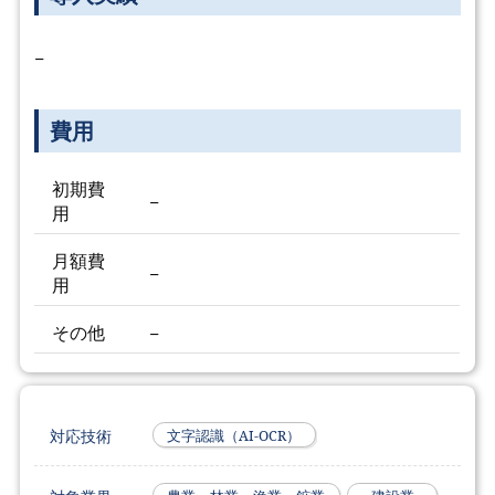
−
費用
初期費
−
用
月額費
−
用
その他
−
対応技術
文字認識（AI-OCR）