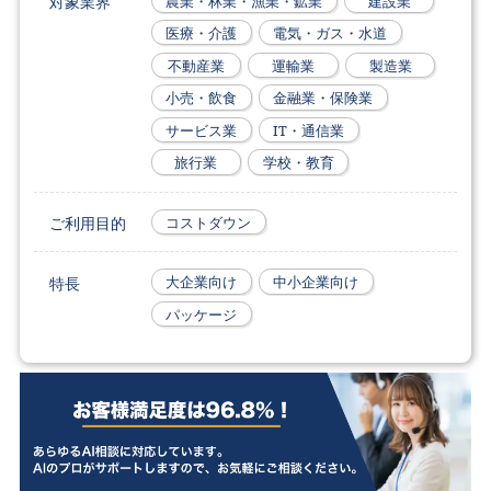
対象業界
農業・林業・漁業・鉱業
建設業
医療・介護
電気・ガス・水道
不動産業
運輸業
製造業
小売・飲食
金融業・保険業
サービス業
IT・通信業
旅行業
学校・教育
ご利用目的
コストダウン
特長
大企業向け
中小企業向け
パッケージ