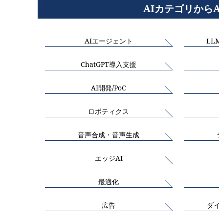
AIカテゴリから
AIエージェント
LL
ChatGPT導入支援
AI開発/PoC
ロボティクス
音声合成・音声生成
エッジAI
最適化
広告
ダ