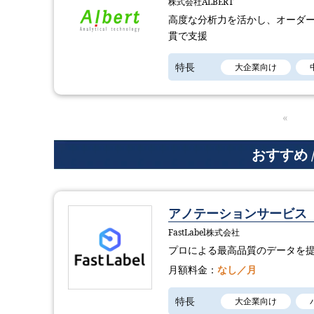
株式会社ALBERT
高度な分析力を活かし、オーダー
貫で支援
特長
大企業向け
«
おすすめ 
アノテーションサービス「Fa
FastLabel株式会社
プロによる最高品質のデータを
月額料金：
なし／月
特長
大企業向け