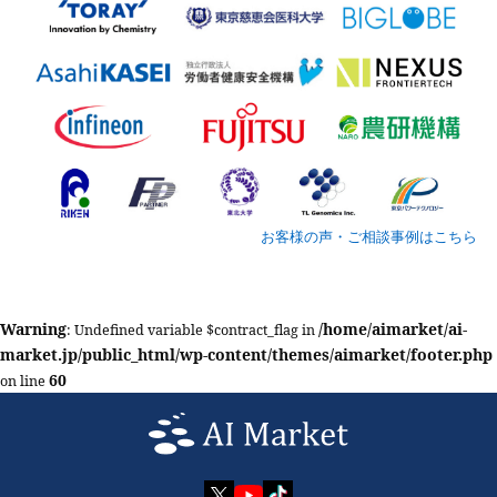
お客様の声・ご相談事例はこちら
Warning
/home/aimarket/ai-
: Undefined variable $contract_flag in
market.jp/public_html/wp-content/themes/aimarket/footer.php
60
on line