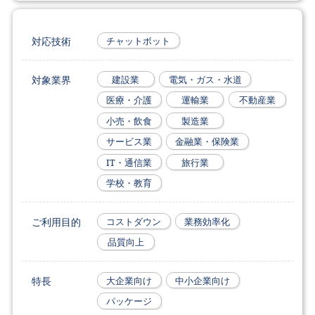
対応技術
チャットボット
対象業界
建設業
電気・ガス・水道
医療・介護
運輸業
不動産業
小売・飲食
製造業
サービス業
金融業・保険業
IT・通信業
旅行業
学校・教育
ご利用目的
コストダウン
業務効率化
品質向上
特長
大企業向け
中小企業向け
パッケージ