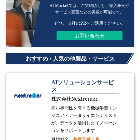
AI Marketでは、ご契約頂くと、
導入事例や
サービス画面などの掲載が可能です。
ぜひ、自社のPRへご活用ください。
お問い合わせ
おすすめ / 人気の他製品・サービス
AIソリューションサービ
ス
株式会社Nextremer
高い専門性を有する機械学習エン
ジニア・データサイエンティスト
が、データを活用したイノベーシ
ョンをサポートします
月額料金：
都度見積／月