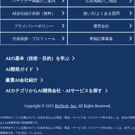
パートナー掲載のご案内
広告掲載のご相談
AI会社紹介依頼（無料）
使い方/よくある質問
プライバシーポリシー
運営会社
代表挨拶・プロフィール
寄稿記事募集
AIの基本（技術・目的）を学ぶ
AI開発ガイド
厳選AI会社紹介
AIカテゴリからAI開発会社・AIサービスを探す
BizTech, Inc.
Copyright © 2025
All Rights Reserved.
※当Webサイトに記載されている会社名および商品・製品・サービス名（ロゴマーク等を含む）は、各社の商標
または各権利者の登録商標です。
※当Webサイトに記載されている会社名および商品・製品・サービス名（ロゴマーク等を含む）には、必ずしも
商標表示®、™を付記していません。