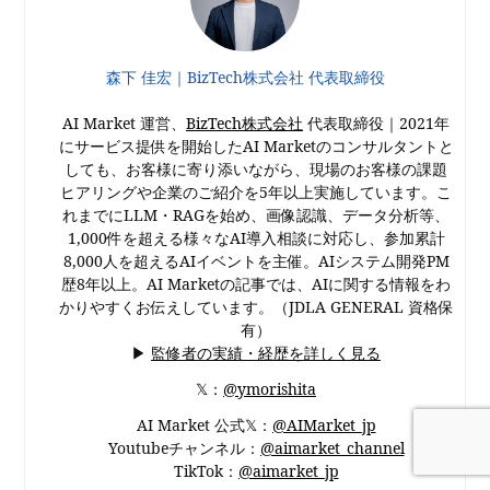
森下 佳宏｜BizTech株式会社 代表取締役
AI Market 運営、
BizTech株式会社
代表取締役｜2021年
にサービス提供を開始したAI Marketのコンサルタントと
しても、お客様に寄り添いながら、現場のお客様の課題
ヒアリングや企業のご紹介を5年以上実施しています。こ
れまでにLLM・RAGを始め、画像認識、データ分析等、
1,000件を超える様々なAI導入相談に対応し、参加累計
8,000人を超えるAIイベントを主催。AIシステム開発PM
歴8年以上。AI Marketの記事では、AIに関する情報をわ
かりやすくお伝えしています。（JDLA GENERAL 資格保
有）
▶
監修者の実績・経歴を詳しく見る
𝕏：
@ymorishita
AI Market 公式𝕏：
@AIMarket_jp
Youtubeチャンネル：
@aimarket_channel
TikTok：
@aimarket_jp