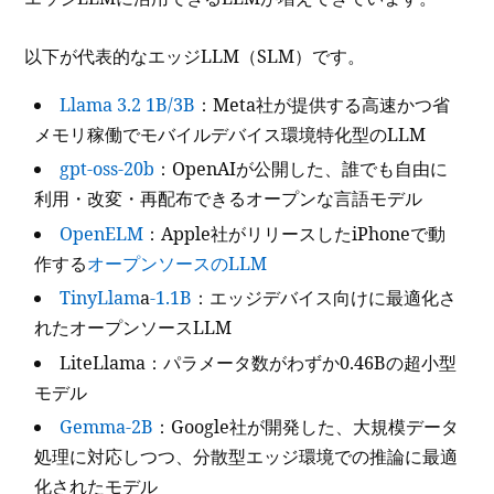
以下が代表的なエッジLLM（SLM）です。
Llama 3.2 1B/3B
：Meta社が提供する高速かつ省
メモリ稼働でモバイルデバイス環境特化型のLLM
gpt-oss-20b
：OpenAIが公開した、誰でも自由に
利用・改変・再配布できるオープンな言語モデル
OpenELM
：Apple社がリリースしたiPhoneで動
作する
オープンソースのLLM
TinyLlam
a
-1.1B
：エッジデバイス向けに最適化さ
れたオープンソースLLM
LiteLlama：パラメータ数がわずか0.46Bの超小型
モデル
Gemma-2B
：Google社が開発した、大規模データ
処理に対応しつつ、分散型エッジ環境での推論に最適
化されたモデル