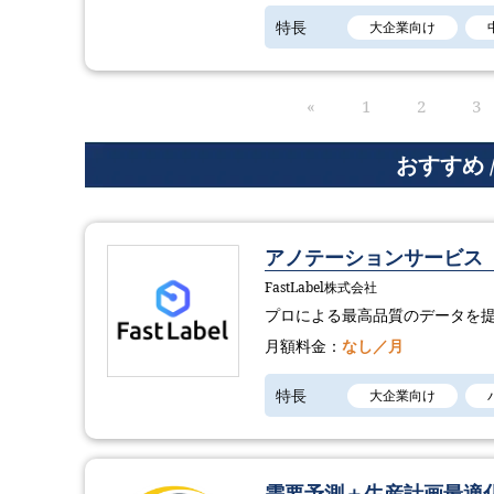
特長
大企業向け
«
1
2
3
おすすめ 
アノテーションサービス「Fa
FastLabel株式会社
プロによる最高品質のデータを
月額料金：
なし／月
特長
大企業向け
需要予測＋生産計画最適化