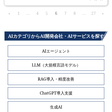
«
1
…
4
5
6
7
8
…
27
»
AIカテゴリからAI開発会社・AIサービスを探す
AIエージェント
LLM（大規模言語モデル）
RAG導入・精度改善
ChatGPT導入支援
生成AI