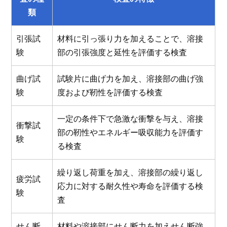
類
引張試
材料に引っ張り力を加えることで、溶接
験
部の引張強度と延性を評価する検査
曲げ試
試験片に曲げ力を加え、溶接部の曲げ強
験
度および靭性を評価する検査
一定の条件下で急激な衝撃を与え、溶接
衝撃試
部の靭性やエネルギー吸収能力を評価す
験
る検査
繰り返し荷重を加え、溶接部の繰り返し
疲労試
応力に対する耐久性や寿命を評価する検
験
査
せん断
材料や溶接部にせん断力を加えせん断強