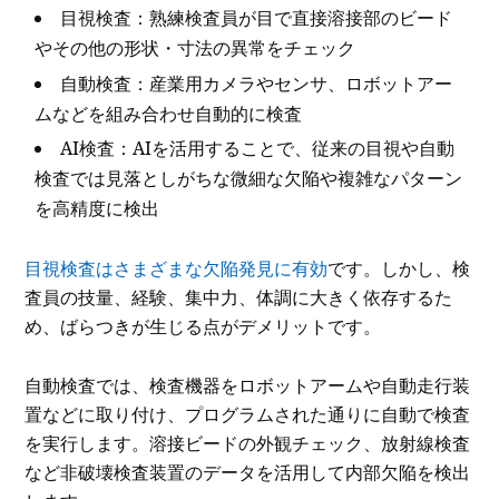
目視検査：熟練検査員が目で直接溶接部のビード
やその他の形状・寸法の異常をチェック
自動検査：産業用カメラやセンサ、ロボットアー
ムなどを組み合わせ自動的に検査
AI検査：AIを活用することで、従来の目視や自動
検査では見落としがちな微細な欠陥や複雑なパターン
を高精度に検出
目視検査はさまざまな欠陥発見に有効
です。しかし、検
査員の技量、経験、集中力、体調に大きく依存するた
め、ばらつきが生じる点がデメリットです。
自動検査では、検査機器をロボットアームや自動走行装
置などに取り付け、プログラムされた通りに自動で検査
を実行します。溶接ビードの外観チェック、放射線検査
など非破壊検査装置のデータを活用して内部欠陥を検出