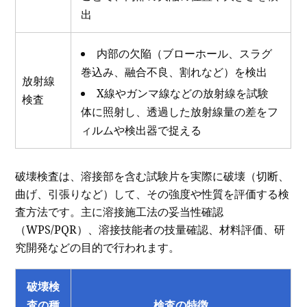
出
内部の欠陥（ブローホール、スラグ
巻込み、融合不良、割れなど）を検出
放射線
X線やガンマ線などの放射線を試験
検査
体に照射し、透過した放射線量の差をフ
ィルムや検出器で捉える
破壊検査は、溶接部を含む試験片を実際に破壊（切断、
曲げ、引張りなど）して、その強度や性質を評価する検
査方法です。主に溶接施工法の妥当性確認
（WPS/PQR）、溶接技能者の技量確認、材料評価、研
究開発などの目的で行われます。
破壊検
査の種
検査の特徴