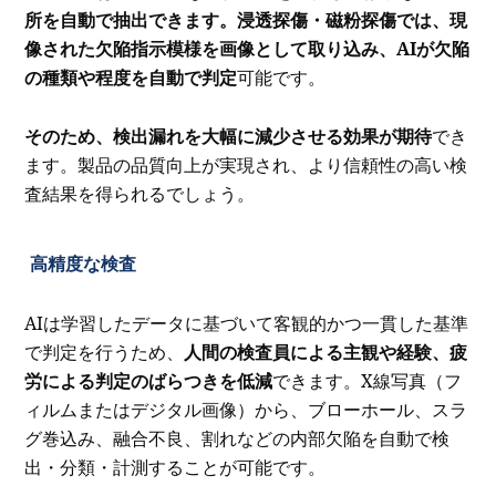
所を自動で抽出できます。浸透探傷・磁粉探傷では、現
像された欠陥指示模様を画像として取り込み、AIが欠陥
の種類や程度を自動で判定
可能です。
そのため、検出漏れを大幅に減少させる効果が期待
でき
ます。製品の品質向上が実現され、より信頼性の高い検
査結果を得られるでしょう。
高精度な検査
AIは学習したデータに基づいて客観的かつ一貫した基準
で判定を行うため、
人間の検査員による主観や経験、疲
労による判定のばらつきを低減
できます。X線写真（フ
ィルムまたはデジタル画像）から、ブローホール、スラ
グ巻込み、融合不良、割れなどの内部欠陥を自動で検
出・分類・計測することが可能です。