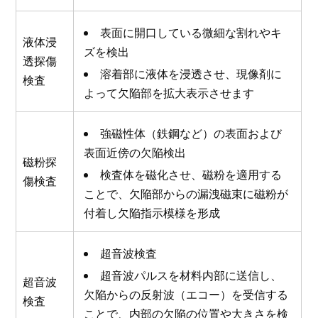
表面に開口している微細な割れやキ
液体浸
ズを検出
透探傷
溶着部に液体を浸透させ、現像剤に
検査
よって欠陥部を拡大表示させます
強磁性体（鉄鋼など）の表面および
表面近傍の欠陥検出
磁粉探
検査体を磁化させ、磁粉を適用する
傷検査
ことで、欠陥部からの漏洩磁束に磁粉が
付着し欠陥指示模様を形成
超音波検査
超音波パルスを材料内部に送信し、
超音波
欠陥からの反射波（エコー）を受信する
検査
ことで、内部の欠陥の位置や大きさを検