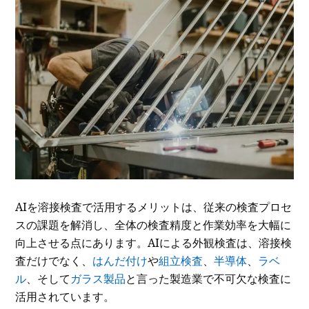
AIを溶接検査で活用するメリットは、従来の検査プロセ
スの課題を解消し、全体の検査精度と作業効率を大幅に
向上させる点にあります。AIによる外観検査は、溶接検
査だけでなく、
はんだ付け
や
組立検査
、
半導体
、
ラベ
ル
、そして
ガラス製品
と言った製造業で不可欠な検査に
活用されています。