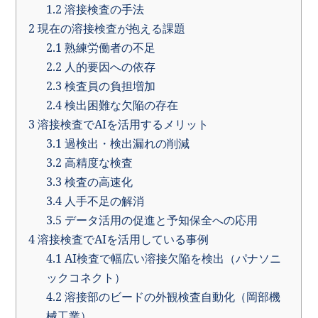
1.2
溶接検査の手法
2
現在の溶接検査が抱える課題
2.1
熟練労働者の不足
2.2
人的要因への依存
2.3
検査員の負担増加
2.4
検出困難な欠陥の存在
3
溶接検査でAIを活用するメリット
3.1
過検出・検出漏れの削減
3.2
高精度な検査
3.3
検査の高速化
3.4
人手不足の解消
3.5
データ活用の促進と予知保全への応用
4
溶接検査でAIを活用している事例
4.1
AI検査で幅広い溶接欠陥を検出（パナソニ
ックコネクト）
4.2
溶接部のビードの外観検査自動化（岡部機
械工業）