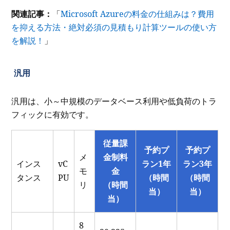
関連記事：
「
Microsoft Azureの料金の仕組みは？費用
を抑える方法・絶対必須の見積もり計算ツールの使い方
を解説！
」
汎用
汎用は、小～中規模のデータベース利用や低負荷のトラ
フィックに有効です。
従量課
予約プ
予約プ
メ
金制料
インス
vC
ラン1年
ラン3年
モ
金
タンス
PU
（時間
（時間
リ
（時間
当）
当）
当）
8