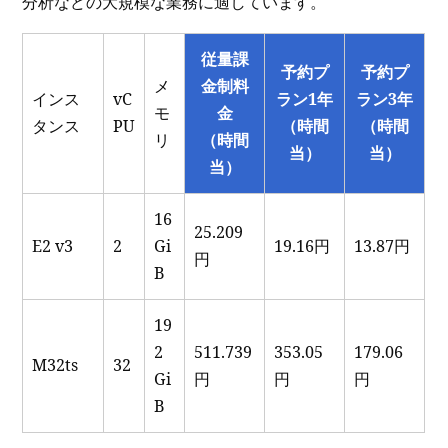
分析などの大規模な業務に適しています。
従量課
予約プ
予約プ
メ
金制料
インス
vC
ラン1年
ラン3年
モ
金
タンス
PU
（時間
（時間
リ
（時間
当）
当）
当）
16
25.209
E2 v3
2
Gi
19.16円
13.87円
円
B
19
2
511.739
353.05
179.06
M32ts
32
Gi
円
円
円
B