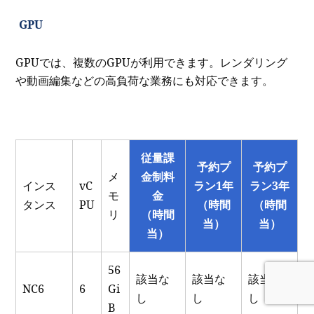
GPU
GPUでは、複数のGPUが利用できます。レンダリング
や動画編集などの高負荷な業務にも対応できます。
従量課
予約プ
予約プ
メ
金制料
インス
vC
ラン1年
ラン3年
モ
金
タンス
PU
（時間
（時間
リ
（時間
当）
当）
当）
56
該当な
該当な
該当な
NC6
6
Gi
し
し
し
B