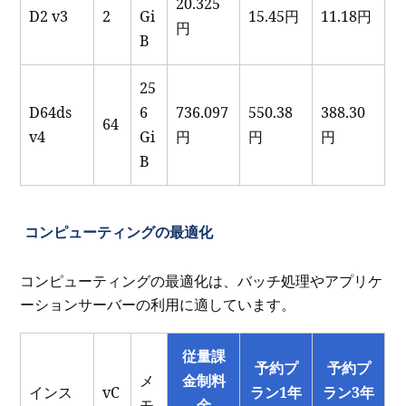
20.325
D2 v3
2
Gi
15.45円
11.18円
円
B
25
D64ds
6
736.097
550.38
388.30
64
v4
Gi
円
円
円
B
コンピューティングの最適化
コンピューティングの最適化は、バッチ処理やアプリケ
ーションサーバーの利用に適しています。
従量課
予約プ
予約プ
メ
金制料
インス
vC
ラン1年
ラン3年
モ
金