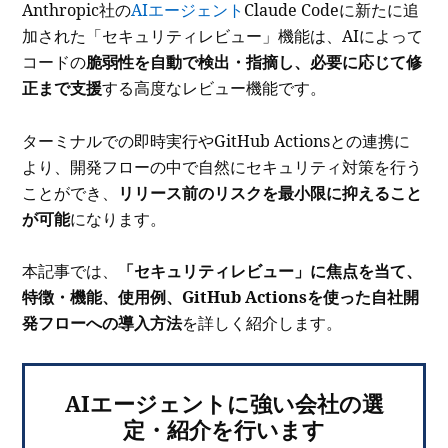
Anthropic社の
AIエージェント
Claude Codeに新たに追
加された「セキュリティレビュー」機能は、AIによって
コードの
脆弱性を自動で検出・指摘し、必要に応じて修
正まで支援
する高度なレビュー機能です。
ターミナルでの即時実行やGitHub Actionsとの連携に
より、開発フローの中で自然にセキュリティ対策を行う
ことができ、
リリース前のリスクを最小限に抑えること
が可能
になります。
本記事では、
「セキュリティレビュー」に焦点を当て、
特徴・機能、使用例、GitHub Actionsを使った自社開
発フローへの導入方法
を詳しく紹介します。
AIエージェントに強い会社の選
定・紹介を行います