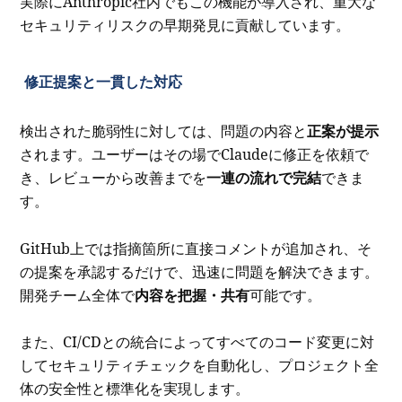
実際にAnthropic社内でもこの機能が導入され、重大な
セキュリティリスクの早期発見に貢献しています。
修正提案と一貫した対応
検出された脆弱性に対しては、問題の内容と
正案が提示
されます。ユーザーはその場でClaudeに修正を依頼で
き、レビューから改善までを
一連の流れで完結
できま
す。
GitHub上では指摘箇所に直接コメントが追加され、そ
の提案を承認するだけで、迅速に問題を解決できます。
開発チーム全体で
内容を把握・共有
可能です。
また、CI/CDとの統合によってすべてのコード変更に対
してセキュリティチェックを自動化し、プロジェクト全
体の安全性と標準化を実現します。