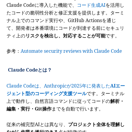
Claude Codeに導入した機能で、
コード生成AI
を活用し
たコードの脆弱性分析と修正支援を提供します。ターミ
ナル上でのコマンド実行や、GitHub Actionsを通じ
て、開発者は本番環境にコードが到達する前にセキュリ
ティ上の
リスクを検出し、対応することが可能
です。
参考：
Automate security reviews with Claude Code
Claude Codeとは？
Claude Codeは、Anthropicが2025年に発表した
AIエー
ジェント型のコーディング支援ツール
です。ターミナル
上で動作し、自然言語コマンドに従ってコードの
解析・
編集・実行・Git操作
までを自動で行います。
従来の補完型AIとは異なり、
プロジェクト全体を理解し
ながら作業を遂行できる
点が特徴です。