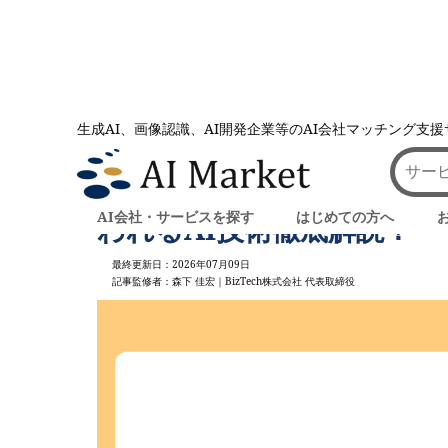
生成AI、画像認識、AI開発企業等のAI会社マッチング支
AI会社とのマッチングは AI Market
記事一覧
ディープフェイクとは？問
AI会社・サービスを探す
はじめての方へ
われるAI技術徹底解説！
最終更新日：2026年07月09日
記事監修者：森下 佳宏｜BizTech株式会社 代表取締役