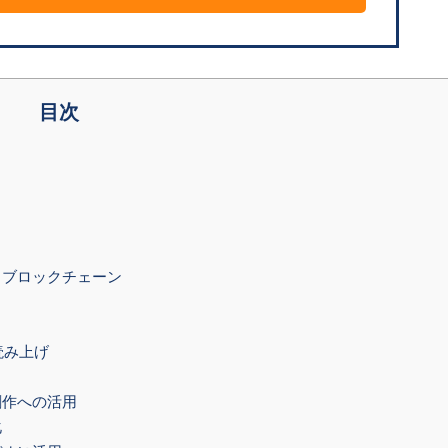
目次
るブロックチェーン
読み上げ
創作への活用
化