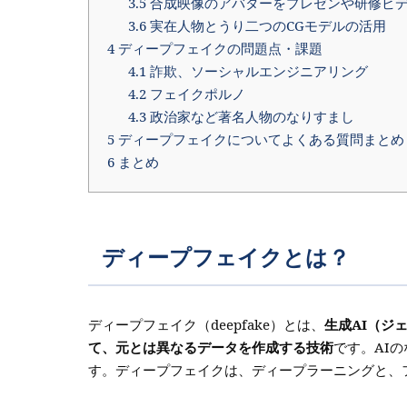
3.5
合成映像のアバターをプレゼンや研修ビ
3.6
実在人物とうり二つのCGモデルの活用
4
ディープフェイクの問題点・課題
4.1
詐欺、ソーシャルエンジニアリング
4.2
フェイクポルノ
4.3
政治家など著名人物のなりすまし
5
ディープフェイクについてよくある質問まとめ
6
まとめ
ディープフェイクとは？
ディープフェイク（deepfake）とは、
生成AI（ジ
て、元とは異なるデータを作成する技術
です。AI
す。ディープフェイクは、ディープラーニングと、