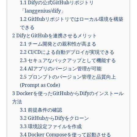
1.1
Difyの公式GitHubリポジトリ
「langgenius/dify」
1.2
GitHubリポジトリではローカル環境を構築
できる
2
DifyとGitHubを連携させるメリット
2.1
チーム開発との親和性が高まる
2.2
CI/CDによる自動デプロイが実現できる
2.3
セキュアなバックアップとして機能する
2.4
AIアプリのバージョン管理が可能
2.5
プロンプトのバージョン管理と品質向上
(Prompt as Code)
3
Dockerを使ったGitHubからDifyのインストール
方法
3.1
前提条件の確認
3.2
GitHubからDifyをクローン
3.3
環境設定ファイルを作成
3.4
Docker Composeを使って起動させる