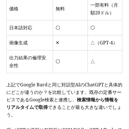
一部有料（月
価格
無料
額20ドル）
日本語対応
⚪️
⚪️
画像生成
✕
△（GPT-4）
出力結果の倫理安
⚪️
△
全性
上記でGoogle Bardと同じ対話型AIのChatGPTと具体的
にどこが違うのか？を比較しています。既存の定番サー
ビスであるGoogle検索と連携し、
検索情報から情報を
リアルタイムで取得
できることが最も大きな違いでしょ
う。