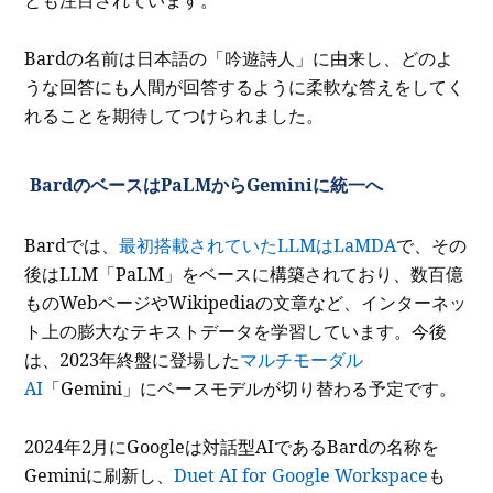
とも注目されています。
Bardの名前は日本語の「吟遊詩人」に由来し、どのよ
うな回答にも人間が回答するように柔軟な答えをしてく
れることを期待してつけられました。
BardのベースはPaLMからGeminiに統一へ
Bardでは、
最初搭載されていたLLMはLaMDA
で、その
後はLLM「PaLM」をベースに構築されており、数百億
ものWebページやWikipediaの文章など、インターネッ
ト上の膨大なテキストデータを学習しています。今後
は、2023年終盤に登場した
マルチモーダル
AI
「Gemini」にベースモデルが切り替わる予定です。
2024年2月にGoogleは対話型AIであるBardの名称を
Geminiに刷新し、
Duet AI for Google Workspace
も