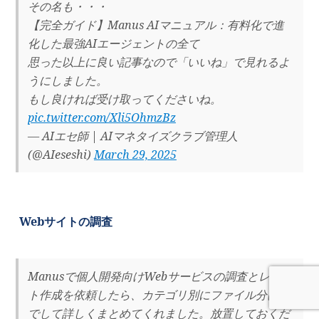
その名も・・・
【完全ガイド】Manus AIマニュアル：有料化で進
化した最強AIエージェントの全て
思った以上に良い記事なので「いいね」で見れるよ
うにしました。
もし良ければ受け取ってくださいね。
pic.twitter.com/Xli5OhmzBz
— AIエセ師 | AIマネタイズクラブ管理人
(@AIeseshi)
March 29, 2025
Webサイトの調査
Manusで個人開発向けWebサービスの調査とレポー
ト作成を依頼したら、カテゴリ別にファイル分けま
でして詳しくまとめてくれました。放置しておくだ