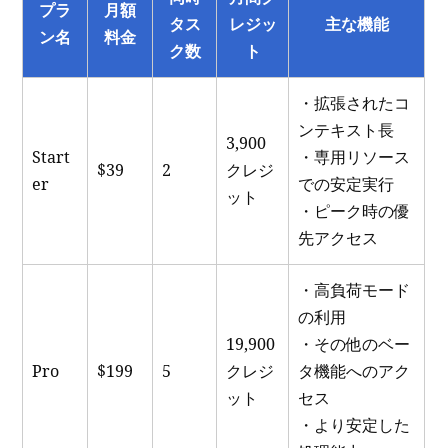
プラ
月額
タス
レジッ
主な機能
ン名
料金
ク数
ト
・拡張されたコ
ンテキスト長
3,900
Start
・専用リソース
$39
2
クレジ
er
での安定実行
ット
・ピーク時の優
先アクセス
・高負荷モード
の利用
19,900
・その他のベー
Pro
$199
5
クレジ
タ機能へのアク
ット
セス
・より安定した