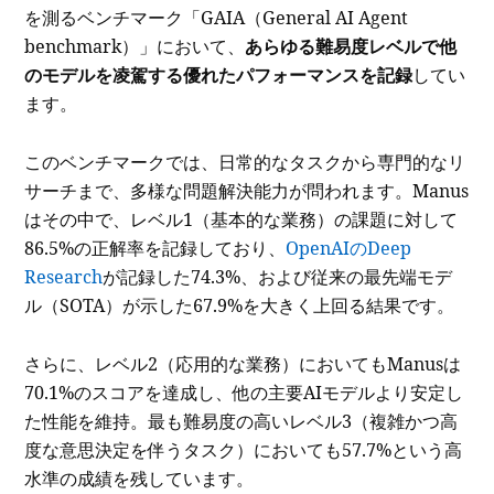
を測るベンチマーク「GAIA（General AI Agent
benchmark）」において、
あらゆる難易度レベルで他
のモデルを凌駕する優れたパフォーマンスを記録
してい
ます。
このベンチマークでは、日常的なタスクから専門的なリ
サーチまで、多様な問題解決能力が問われます。Manus
はその中で、レベル1（基本的な業務）の課題に対して
86.5%の正解率を記録しており、
OpenAIのDeep
Research
が記録した74.3%、および従来の最先端モデ
ル（SOTA）が示した67.9%を大きく上回る結果です。
さらに、レベル2（応用的な業務）においてもManusは
70.1%のスコアを達成し、他の主要AIモデルより安定し
た性能を維持。最も難易度の高いレベル3（複雑かつ高
度な意思決定を伴うタスク）においても57.7%という高
水準の成績を残しています。