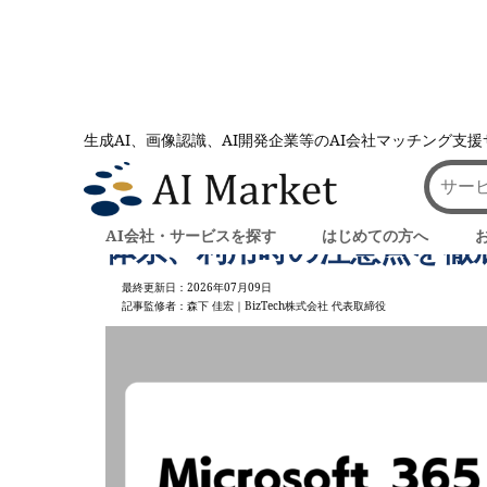
生成AI、画像認識、AI開発企業等のAI会社マッチング支
AI会社とのマッチングは AI Market
記事一覧
Microsoft 365 Copi
AI会社・サービスを探す
はじめての方へ
体系、利用時の注意点を徹
最終更新日：2026年07月09日
記事監修者：森下 佳宏｜BizTech株式会社 代表取締役