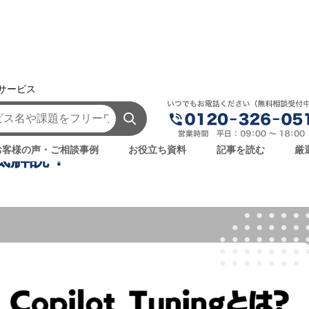
援サービス
AIを学ぶ・知る
Microsoft 365 Copilot Tuningと
lot Tuningとは？できること、特徴、料
お客様の声・ご相談事例
お役立ち資料
記事を読む
厳
底解説！