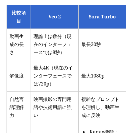
比較項
Veo 2
Sora Turbo
目
動画生
理論上は数分（現
成の長
在のインターフェ
最長20秒
さ
ースでは8秒）
最大4K（現在のイ
解像度
ンターフェースで
最大1080p
は720p）
自然言
映画撮影の専門用
複雑なプロンプト
語理解
語や技術用語に強
を理解し、動画生
力
い
成に反映
Remix機能：