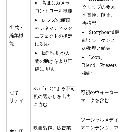
高度なカメラ
クリップの要素
コントロール機能
を置換、削除、
レンズの種類
再構想
生成・
やシネマティック
Storyboard機
編集機
エフェクトの指定
能：シーケンス
能
に対応
の整理と編集
物理法則や人
Loop、
間の動きをより正
Blend、Presets
確に再現
機能
SynthIDによる不可
セキュ
可視のウォーター
視の透かしを出力
リティ
マークを含む
に含む
ソーシャルメディ
映画製作、広告業
アコンテンツ、マ
主な用