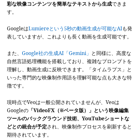
彩な映像コンテンツを簡単なテキストから生成
できま
す。
Googleは
Lumiereという5秒の動画生成が可能なAI
も発
表していますが、これよりも長く動画を生成可能です。
また、
Google社の生成AI「Gemini」
と同様に、高度な
自然言語処理機能を搭載しており、複雑なプロンプトを
理解し、動画生成に反映できます。「タイムラプス」と
いった専門的な映像制作用語を理解可能な点も大きな特
徴です。
現時点でVeoは一般公開されていませんが、Veoは
Googleの
「VideoFX（※ベータ版）」という映像編集
ツールのバックグラウンド技術、YouTubeショートな
どとの統合が予定
され、映像制作プロセスを刷新すると
期待されています。