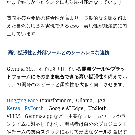
れまで難しかったタスクにも対応可能となっています。
質問応答や要約の整合性が高まり、長期的な文脈を踏ま
えた自然な応答を実現できるため、実用性が飛躍的に向
上しています。
高い拡張性と外部ツールとのシームレスな連携
Gemma 3は、すでに利用している
開発ツールやプラッ
トフォームにそのまま統合できる高い拡張性
を備えてお
り、AI開発のスピードと柔軟性を大きく向上させます。
Hugging Face
Transformers、Ollama、JAX、
Keras
、
PyTorch
、Google AI Edge、UnSloth、
vLLM、Gemma.cpp など、主要なフレームワークやラ
ンタイムに対応しており、開発者は自分のプロジェクト
やチームの技術スタックに応じて最適なツールを選択す