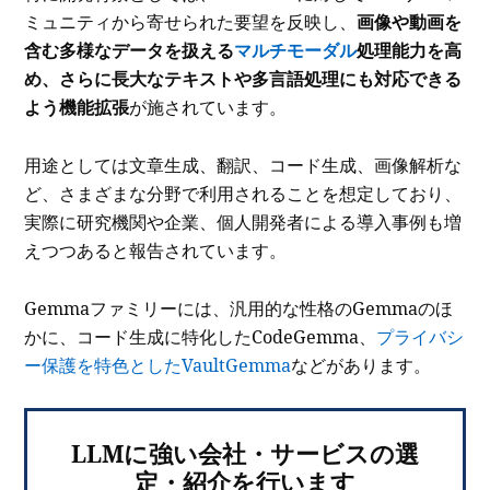
ミュニティから寄せられた要望を反映し、
画像や動画を
含む多様なデータを扱える
マルチモーダル
処理能力を高
め、さらに長大なテキストや多言語処理にも対応できる
よう機能拡張
が施されています。
用途としては文章生成、翻訳、コード生成、画像解析な
ど、さまざまな分野で利用されることを想定しており、
実際に研究機関や企業、個人開発者による導入事例も増
えつつあると報告されています。
Gemmaファミリーには、汎用的な性格のGemmaのほ
かに、コード生成に特化したCodeGemma、
プライバシ
ー保護を特色としたVaultGemma
などがあります。
LLMに強い会社・サービスの選
定・紹介を行います