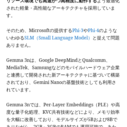
リソース環境でも高速かつ高精度に動作する
よう最適化
された軽量・高性能なアーキテクチャを採用していま
す。
そのため、Microsoftの提供する
Phi-3
や
Phi-4
のような
いわゆる
SLM（Small Language Model）
と捉えて問題
ありません。
Gemma 3nは、Google DeepMindとQualcomm、
MediaTek、Samsungなどのモバイルハードウェア企業
と連携して開発された新アーキテクチャに基づいて構築
されており、Gemini Nanoの基盤技術としても利用さ
れています。
Gemma 3nでは、Per-Layer Embeddings（PLE）や高
度な量子化処理、KVC共有技術などにより、メモリ効率
を大幅に改善しており、モデルサイズが5Bおよび8Bで
ありながら、2GB～3GBのRAMでも運用可能で、あた