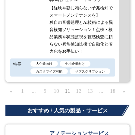
【経験や勘に頼らない予兆検知で
スマートメンテナンスを】
独自の音響処理とAI技術による異
音検知ソリューション！点検・検
品業務や状態監視を聴感検査に頼
らない異常検知技術で自動化と省
力化をお手伝い！
特長
大企業向け
中小企業向け
カスタマイズ可能
サブスクリプション
«
1
…
9
10
11
12
13
…
18
»
おすすめ / 人気の製品・サービス
アノテーションサービス