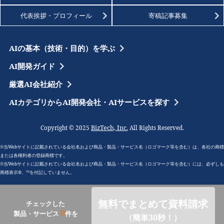
代表挨拶・プロフィール
寄稿記事募集
AIの基本（技術・目的）を学ぶ
AI開発ガイド
厳選AI会社紹介
AIカテゴリからAI開発会社・AIサービスを探す
BizTech, Inc.
Copyright © 2025
All Rights Reserved.
※当Webサイトに記載されている会社名および商品・製品・サービス名（ロゴマーク等を含む）は、各社の商標
または各権利者の登録商標です。
※当Webサイトに記載されている会社名および商品・製品・サービス名（ロゴマーク等を含む）には、必ずしも
商標表示®、™を付記していません。
無料でまとめて資料請求
チェックした
0
製品・サービス
件を
（簡単30秒！）