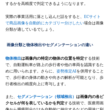
するかを高精度で判定できるようになります。
実際の事業活用に落とし込んだ話をすると、
ECサイト
で商品画像を自動的にカテゴリー分けしたい
場合は画像
分類が適しているでしょう。
画像分類と物体検出やセグメンテーションの違い
物体検出
は画像内の特定の物体の位置を特定
する技術
で、自動運転車が路上の歩行者や他の車両を認識するた
めに用いられます。さらに、
姿勢推定AI
を併用すること
で、歩行者の身体の動きや向きの解析が可能となり、歩
行者検出の精度向上に寄与します。
また、
セグメンテーション（領域検出）
は画像内の各ピ
クセルが何を表しているかを判定
する技術で、医療用画
像から腫瘍部分だけを自動的に抽出するなどの用途に利