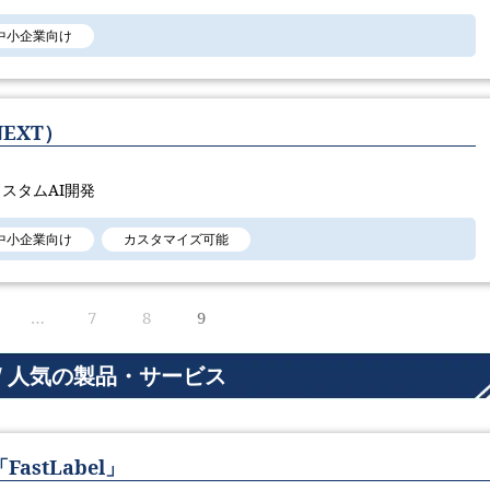
中小企業向け
EXT）
スタムAI開発
中小企業向け
カスタマイズ可能
…
7
8
9
/ 人気の製品・サービス
stLabel」