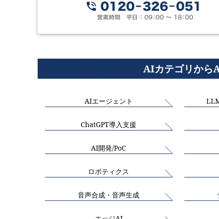
AIカテゴリから
AIエージェント
LL
ChatGPT導入支援
AI開発/PoC
ロボティクス
音声合成・音声生成
エッジAI