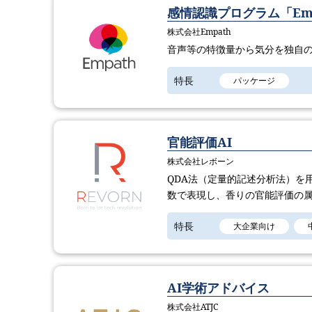
感情認識プログラム「Emp
株式会社Empath
音声等の特徴量から気分を独自
特長
パッケージ
官能評価AI
株式会社レボーン
QDA法（定量的記述分析法）を
数で表現し、香りの官能評価の
特長
大企業向け
AI学術アドバイス
株式会社ATJC