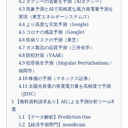
4.2
タクシーの需要を予測（AIタクシー）
4.3
気象予測とAIで高精度な風力発電量予測を
実現（東芝エネルギーシステムズ）
4.4
より高度な天気予測（Google)
4.5
コロナの感染予測（Google)
4.6
疾病リスクの予測（東芝）
4.7
ガス製品の品質予測（三井化学）
4.8
防犯対策（VAAK）
4.9
犯罪発生予測（Singular Perturbations／
福岡市）
4.10
株価の予測（マネックス証券）
4.11
太陽光発電の発電電力量を高精度で予測
（JDSC）
5
【無料資料請求あり】AIによる予測分析ツール8
選
5.1
【データ解析】Prediction One
5.2
【経済予測専門】xenoBrain