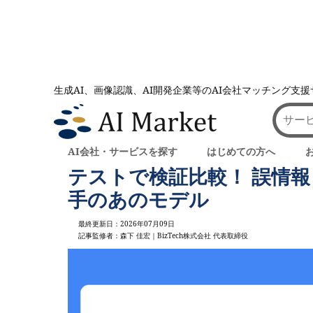
生成AI、画像認識、AI開発企業等のAI会社マッチング支
AI会社とのマッチングは AI Market
記事一覧
は意外な検索大手のあのモデル
ChatGPT vs Claude 
AI会社・サービスを探す
はじめての方へ
テストで検証比較！ 誤情
手のあのモデル
最終更新日：2026年07月09日
記事監修者：森下 佳宏｜BizTech株式会社 代表取締役