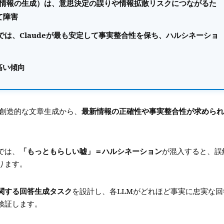
い情報の生成）は、意思決定の誤りや情報拡散リスクにつながるた
て障害
は、Claudeが最も安定して事実整合性を保ち、ハルシネーショ
高い傾向
創造的な文章生成から、
最新情報の正確性や事実整合性が求められ
では、
「もっともらしい嘘」＝ハルシネーション
が混入すると、誤
ります。
関する回答生成タスク
を設計し、各LLMがどれほど事実に忠実な回
検証します。