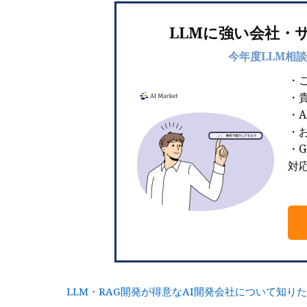
LLMに強い会社・
今年度LLM相談
・
・
・
・お
・G
対
LLM・RAG開発が得意なAI開発会社について知り