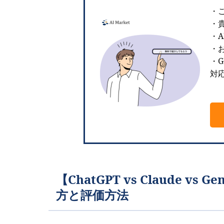
・
・
・
・お
・G
対
【ChatGPT vs Claude 
方と評価方法