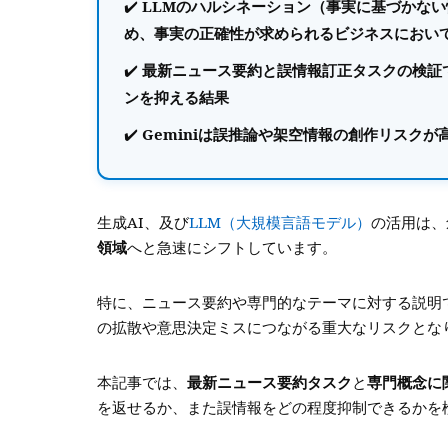
LLMのハルシネーション（事実に基づかな
め、事実の正確性が求められるビジネスにおい
最新ニュース要約と誤情報訂正タスクの検証で
ンを抑える結果
Geminiは誤推論や架空情報の創作リスクが
生成AI、及び
LLM（大規模言語モデル）
の活用は、
領域
へと急速にシフトしています。
特に、ニュース要約や専門的なテーマに対する説明
の拡散や意思決定ミスにつながる重大なリスクとな
本記事では、
最新ニュース要約タスク
と
専門概念に
を返せるか、また誤情報をどの程度抑制できるかを