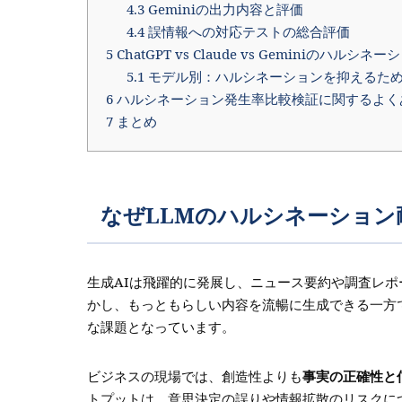
4.3
Geminiの出力内容と評価
4.4
誤情報への対応テストの総合評価
5
ChatGPT vs Claude vs Geminiのハルシ
5.1
モデル別：ハルシネーションを抑えるた
6
ハルシネーション発生率比較検証に関するよく
7
まとめ
なぜLLMのハルシネーション
生成AIは飛躍的に発展し、ニュース要約や調査レ
かし、もっともらしい内容を流暢に生成できる一方
な課題となっています。
ビジネスの現場では、創造性よりも
事実の正確性と
トプットは、意思決定の誤りや情報拡散のリスクに