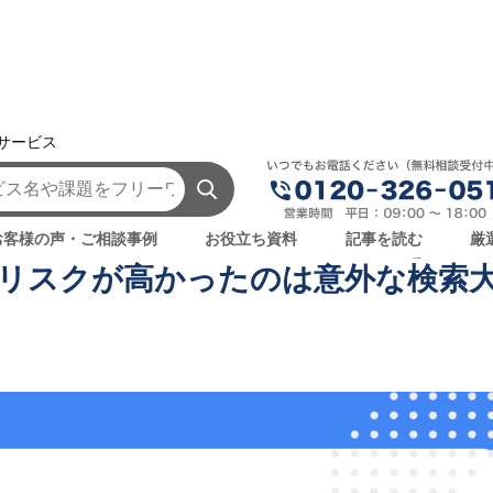
援サービス
AIを学ぶ・知る
ChatGPT vs Claude vs Gemini ハ
vs Gemini ハルシネーション耐性を実務
お客様の声・ご相談事例
お役立ち資料
記事を読む
厳
報リスクが高かったのは意外な検索