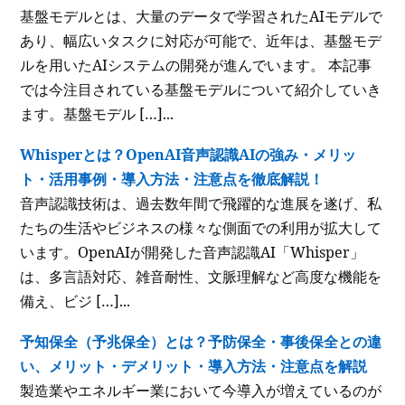
基盤モデルとは、大量のデータで学習されたAIモデルで
あり、幅広いタスクに対応が可能で、近年は、基盤モデ
ルを用いたAIシステムの開発が進んでいます。 本記事
では今注目されている基盤モデルについて紹介していき
ます。基盤モデル […]...
Whisperとは？OpenAI音声認識AIの強み・メリッ
ト・活用事例・導入方法・注意点を徹底解説！
音声認識技術は、過去数年間で飛躍的な進展を遂げ、私
たちの生活やビジネスの様々な側面での利用が拡大して
います。OpenAIが開発した音声認識AI「Whisper」
は、多言語対応、雑音耐性、文脈理解など高度な機能を
備え、ビジ […]...
予知保全（予兆保全）とは？予防保全・事後保全との違
い、メリット・デメリット・導入方法・注意点を解説
製造業やエネルギー業において今導入が増えているのが