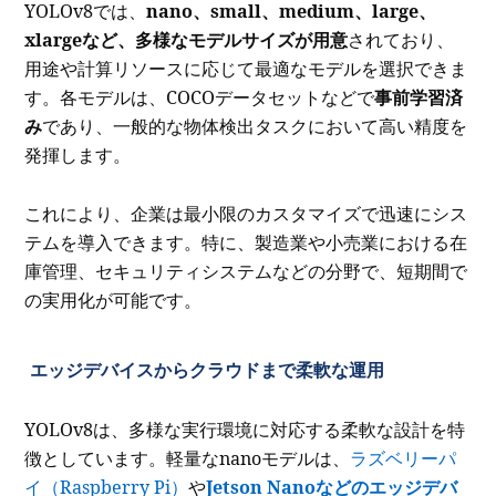
YOLOv8では、
nano、small、medium、large、
xlargeなど、多様なモデルサイズが用意
されており、
用途や計算リソースに応じて最適なモデルを選択できま
す。各モデルは、COCOデータセットなどで
事前学習済
み
であり、一般的な物体検出タスクにおいて高い精度を
発揮します。
これにより、企業は最小限のカスタマイズで迅速にシス
テムを導入できます。特に、製造業や小売業における在
庫管理、セキュリティシステムなどの分野で、短期間で
の実用化が可能です。
エッジデバイスからクラウドまで柔軟な運用
YOLOv8は、多様な実行環境に対応する柔軟な設計を特
徴としています。軽量なnanoモデルは、
ラズベリーパ
イ（Raspberry Pi）
や
Jetson Nanoなどのエッジデバ