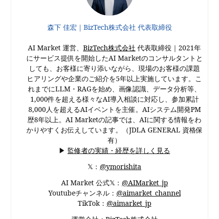
森下 佳宏｜BizTech株式会社 代表取締役
AI Market 運営、
BizTech株式会社
代表取締役｜2021年
にサービス提供を開始したAI Marketのコンサルタントと
しても、お客様に寄り添いながら、現場のお客様の課題
ヒアリングや企業のご紹介を5年以上実施しています。こ
れまでにLLM・RAGを始め、画像認識、データ分析等、
1,000件を超える様々なAI導入相談に対応し、参加累計
8,000人を超えるAIイベントを主催。AIシステム開発PM
歴8年以上。AI Marketの記事では、AIに関する情報をわ
かりやすくお伝えしています。（JDLA GENERAL 資格保
有）
▶
監修者の実績・経歴を詳しく見る
𝕏：
@ymorishita
AI Market 公式𝕏：
@AIMarket_jp
Youtubeチャンネル：
@aimarket_channel
TikTok：
@aimarket_jp