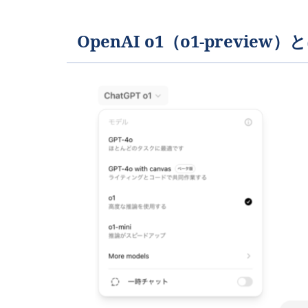
OpenAI o1（o1-preview）