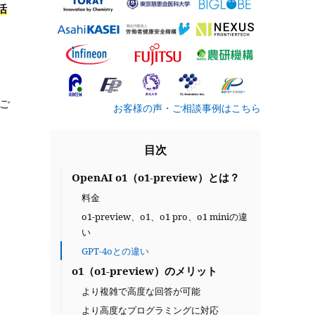
活
ご
お客様の声・ご相談事例はこちら
目次
OpenAI o1（o1-preview）とは？
料金
o1-preview、o1、o1 pro、o1 miniの違
い
GPT-4oとの違い
o1（o1-preview）のメリット
より複雑で高度な回答が可能
より高度なプログラミングに対応