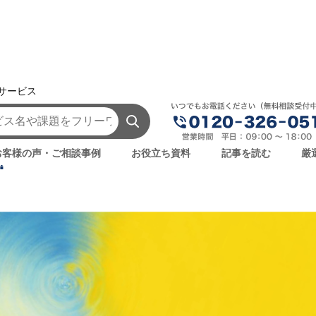
援サービス
AIを学ぶ・知る
OpenAI o1（旧：o1-preview）とは？料
preview）とは？料金・メリット・デメ
お客様の声・ご相談事例
お役立ち資料
記事を読む
厳
！