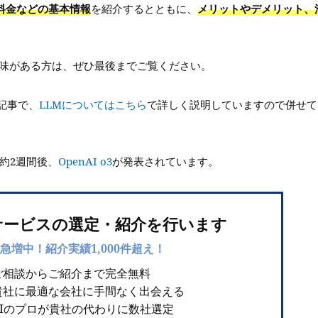
概要や料金などの基本情報
を紹介するとともに、
メリットやデメリット、
興味がある方は、ぜひ最後までご覧ください。
記事で、
LLMについてはこちら
で詳しく説明していますので併せて
ら約2週間後、
OpenAI o3
が発表されています。
サービスの選定・紹介を行います
急増中！紹介実績1,000件超え！
ご相談からご紹介まで完全無料
貴社に最適な会社に手間なく出会える
AIのプロが貴社の代わりに数社選定