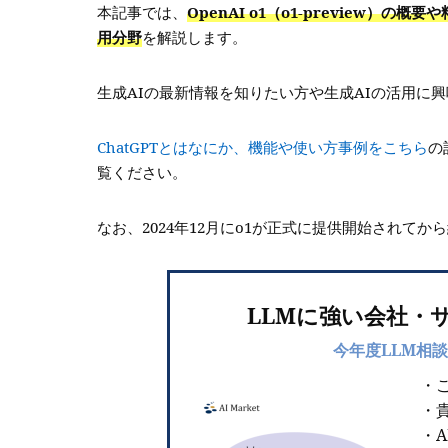
本記事では、
OpenAI o1（o1-preview）の
用分野
を解説します。
生成AIの最新情報を知りたい方や生成AIの活用に
ChatGPTとはなにか、機能や使い方事例をこちら
の
覧ください。
なお、2024年12月にo1が正式に提供開始されてか
LLMに強い会社・
今年度LLM相談
・
・
・