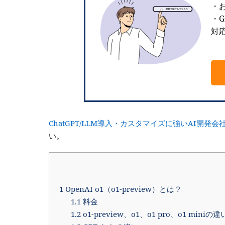
・お
・G
対
ChatGPT/LLM導入・カスタマイズに強いAI開
い。
1
OpenAI o1（o1-preview）とは？
1.1
料金
1.2
o1-preview、o1、o1 pro、o1 miniの違