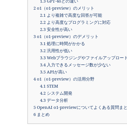
1.3
GPT-4oとの違い
2
o1（o1-preview）のメリット
2.1
より複雑で高度な回答が可能
2.2
より高度なプログラミングに対応
2.3
安全性が高い
3
o1（o1-preview）のデメリット
3.1
処理に時間がかかる
3.2
汎用性が低い
3.3
Webブラウジングやファイルアップロー
3.4
入力できるメッセージ数が少ない
3.5
APIが高い
4
o1（o1-preview）の活用分野
4.1
STEM
4.2
システム開発
4.3
データ分析
5
OpenAI o1-previewについてよくある質問ま
6
まとめ