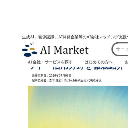
生成AI、画像認識、AI開発企業等のAI会社マッチング支
AI会社とのマッチングは AI Market
記事一覧
OpenAI o1（旧：o1-
AI会社・サービスを探す
はじめての方へ
ット・活用分野を徹底紹介
最終更新日：2026年07月09日
記事監修者：森下 佳宏｜BizTech株式会社 代表取締役