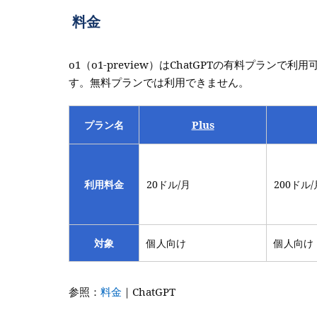
料金
o1（o1-preview）はChatGPTの有料プラ
す。無料プランでは利用できません。
Plus
プラン名
利用料金
20ドル/月
200ドル/
対象
個人向け
個人向け
参照：
料金
｜ChatGPT