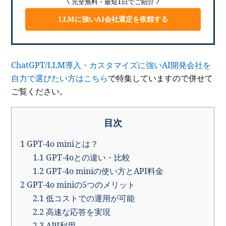
完全無料・最短1日でご紹介
LLMに強いAI会社選定を依頼する
ChatGPT/LLM導入・カスタマイズに強いAI開発会社を
自力で選びたい方はこちら
で特集していますので併せて
ご覧ください。
目次
1
GPT-4o miniとは？
1.1
GPT-4oとの違い・比較
1.2
GPT-4o miniの使い方とAPI料金
2
GPT-4o miniの5つのメリット
2.1
低コストでの運用が可能
2.2
高速な応答を実現
2.3
API利用