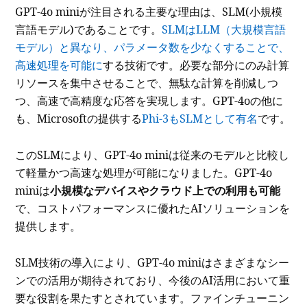
GPT-4o miniが注目される主要な理由は、SLM(小規模
言語モデル)であることです。
SLMはLLM（大規模言語
モデル）と異なり、パラメータ数を少なくすることで、
高速処理を可能に
する技術です。必要な部分にのみ計算
リソースを集中させることで、無駄な計算を削減しつ
つ、高速で高精度な応答を実現します。GPT-4oの他に
も、Microsoftの提供する
Phi-3もSLMとして有名
です。
このSLMにより、GPT-4o miniは従来のモデルと比較し
て軽量かつ高速な処理が可能になりました。GPT-4o
miniは
小規模なデバイスやクラウド上での利用も可能
で、コストパフォーマンスに優れたAIソリューションを
提供します。
SLM技術の導入により、GPT-4o miniはさまざまなシー
ンでの活用が期待されており、今後のAI活用において重
要な役割を果たすとされています。ファインチューニン