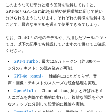
このような同じ部分と違う箇所を理解しておくと、
GPT-4oとGPT-4o miniを目的や使用環境に応じて使い
分けられるようになります。それぞれの特徴を理解する
ことで、最適なモデルを選んで使用できるでしょう。
なお、ChatGPTの他のモデルや、活用したツールについ
ては、以下の記事でも解説していますので併せてご確認
ください。
GPT-4 Turbo
：最大12.8万トークン（約300ペー
ジ分のテキスト）の読み込みが可能。
GPT-4o（omni）
：性能向上にとどまらず、音
声・画像・テキストのスムーズな統合処理を実現。
OpenAI o1
：「Chain-of-Thought」と呼ばれるメ
カニズムを内部で自動的に実行し、複雑な問題を小さ
なステップに分割して段階的に推論を実施。
OpenAI o3
：o1と比較して、数学やプログラミン