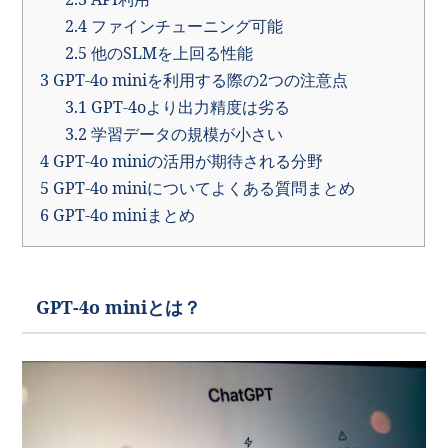
2.4
ファインチューニング可能
2.5
他のSLMを上回る性能
3
GPT-4o miniを利用する際の2つの注意点
3.1
GPT-4oより出力精度は劣る
3.2
学習データの規模が小さい
4
GPT-4o miniの活用が期待される分野
5
GPT-4o miniについてよくある質問まとめ
6
GPT-4o miniまとめ
GPT-4o miniとは？