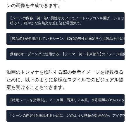
ンの画像を生成できます。
[シーンの内容、例：若い男性がカフェでノートパソコンを開き、ショッキン
明るく、穏やかな自然光が差し込む雰囲気で。
[製品名]が使用されているシーン。30代の男性が満足そうに製品を手に持
動画のオープニングに使用する、[テーマ、例：未来都市]のイメージ画像を
動画のトンマナを検討する際の参考イメージを複数得る
ために、以下のように多様なスタイルでのビジュアル提
案を受けることもできます。
[特定シーンを指示]を、アニメ風、写真リアル風、水彩画風の3つのスタイ
[シーンの内容]を表現するために、どのような映像が効果的か、アイデアを