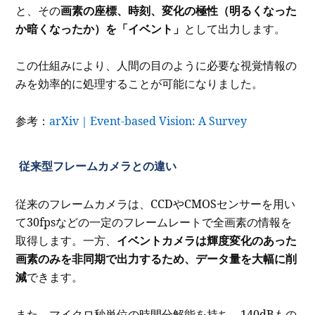
と、その
画素の座標、時刻、変化の極性（明るくなった
か暗くなったか）を「イベント」
として出力します。
この仕組みにより、人間の目のように必要な視覚情報の
みを効率的に処理することが可能になりました。
参考：
arXiv｜Event-based Vision: A Survey
従来型フレームカメラとの違い
従来のフレームカメラは、CCDやCMOSセンサーを用い
て30fpsなどの一定のフレームレートで全画素の情報を
取得します。一方、
イベントカメラは輝度変化のあった
画素のみを非同期で出力するため、データ量を大幅に削
減
できます。
また、マイクロ秒単位の時間分解能を持ち、140dBもの