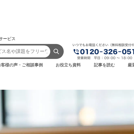
援サービス
AI事例・AI活用法を探す
特許検索にAIは効果的？調査の概要やL
査の概要やLLMを活用するメリッ
お客様の声・ご相談事例
お役立ち資料
記事を読む
厳