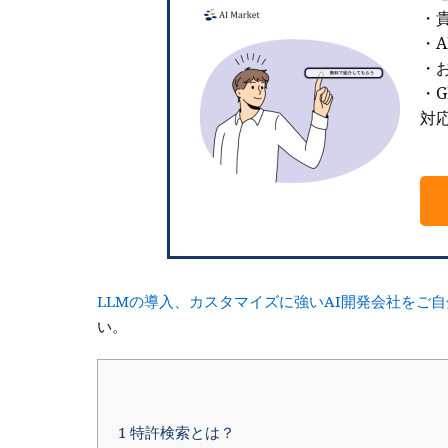
・
・
・お
・G
対
LLMの導入、カスタマイズに強いAI開発会社をご
い。
1
特許検索とは？