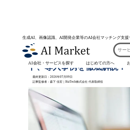
生成AI、画像認識、AI開発企業等のAI会社マッチング支
AI会社とのマッチングは AI Market
記事一覧
特許検索にAIは効果的？調
AI会社・サービスを探す
はじめての方へ
ト、導入事例を徹底解説！
最終更新日：2026年07月09日
記事監修者：森下 佳宏｜BizTech株式会社 代表取締役