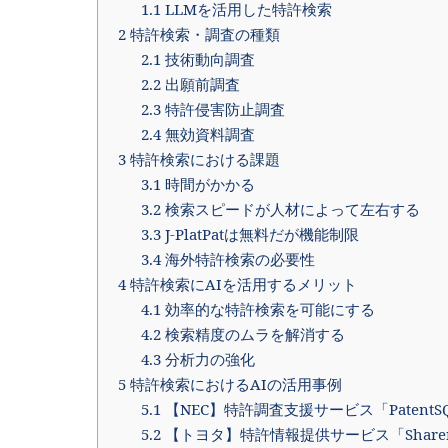
1.1
LLMを活用した特許検索
2
特許検索・調査の種類
2.1
技術動向調査
2.2
出願前調査
2.3
特許侵害防止調査
2.4
無効資料調査
3
特許検索における課題
3.1
時間がかかる
3.2
検索スピードが人材によって左右する
3.3
J-PlatPatは無料だが機能制限
3.4
海外特許検索の必要性
4
特許検索にAIを活用するメリット
4.1
効率的な特許検索を可能にする
4.2
検索精度のムラを解消する
4.3
分析力の強化
5
特許検索におけるAIの活用事例
5.1
【NEC】特許調査支援サービス「PatentS
5.2
【トヨタ】特許情報提供サービス「Sharer