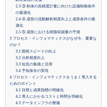
2.3
③ 粉体の高精度計量に向けた設備制御条件
の最適化
2.4
④ 成形の流動解析精度向上と成形条件の最
適化
2.5
⑤ 成形における樹脂収縮量の予測
3
プロセス・インフォマティクスがなぜ今、重要な
のか？
3.1
開発スピードの向上
3.2
分析精度向上
3.3
知見の集積と活用
3.4
予知保全の実現
4
プロセス・インフォマティクスをうまく導入する
ためのポイント
4.1
目標と成果指標の明確化
4.2
導入にかかるコストと時間を明確化
4.3
データインフラの整備