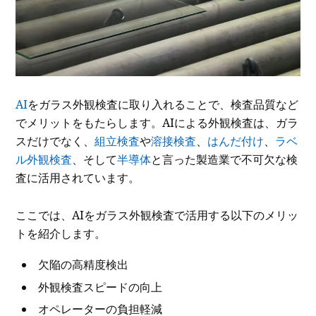
AI
をガラス外観検査に取り入れることで、検査品質など
でメリットをもたらします。AIによる外観検査は、ガラ
スだけでなく、
組立検査
や
溶接検査
、
はんだ付け
、
ラベ
ル外観検査
、そして
半導体
と言った製造業で不可欠な検
査に活用されています。
ここでは、AIをガラス外観検査で活用する以下のメリッ
トを紹介します。
欠陥の高精度検出
外観検査スピードの向上
オペレーターの負担軽減