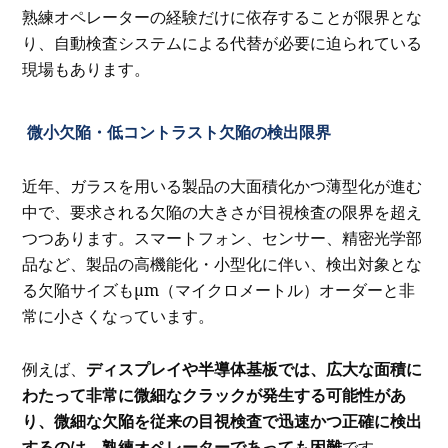
熟練オペレーターの経験だけに依存することが限界とな
り、自動検査システムによる代替が必要に迫られている
現場もあります。
微小欠陥・低コントラスト欠陥の検出限界
近年、ガラスを用いる製品の大面積化かつ薄型化が進む
中で、要求される欠陥の大きさが目視検査の限界を超え
つつあります。スマートフォン、センサー、精密光学部
品など、製品の高機能化・小型化に伴い、検出対象とな
る欠陥サイズもμm（マイクロメートル）オーダーと非
常に小さくなっています。
例えば、
ディスプレイや半導体基板では、広大な面積に
わたって非常に微細なクラックが発生する可能性があ
り、微細な欠陥を従来の目視検査で迅速かつ正確に検出
するのは、熟練オペレーターであっても困難
です。