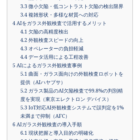
3.3
微小欠陥・低コントラスト欠陥の検出限界
3.4
複雑形状・多様な材質への対応
4
AIをガラス外観検査で活用するメリット
4.1
欠陥の高精度検出
4.2
外観検査スピードの向上
4.3
オペレーターの負担軽減
4.4
データ活用による工程改善
5
AIによるガラス外観検査事例
5.1
曲面・ガラス面向けの外観検査ロボットを
提供（AIハヤブサ）
5.2
ガラス製品のAI欠陥検査で99.8%の判別精
度を実現（東京エレクトロン デバイス）
5.3
IoT対応AI外観検査システムで誤判定を1%
未満まで抑制（AFC）
6
AIガラス外観検査の導入手順
6.1
現状把握と導入目的の明確化