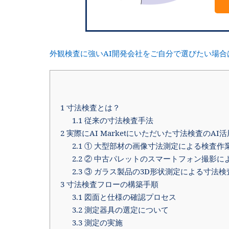
外観検査に強いAI開発会社をご自分で選びたい場合
1
寸法検査とは？
1.1
従来の寸法検査手法
2
実際にAI Marketにいただいた寸法検査のAI
2.1
① 大型部材の画像寸法測定による検査作
2.2
② 中古パレットのスマートフォン撮影に
2.3
③ ガラス製品の3D形状測定による寸法検
3
寸法検査フローの構築手順
3.1
図面と仕様の確認プロセス
3.2
測定器具の選定について
3.3
測定の実施