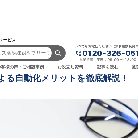
援サービス
AI事例・AI活用法を探す
寸法検査とは？【2026年最新版】AI M
新版】AI Marketでの実際の相談事
お客様の声・ご相談事例
お役立ち資料
記事を読む
厳
による自動化メリットを徹底解説！