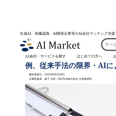
生成AI、画像認識、AI開発企業等のAI会社マッチング支
AI会社とのマッチングは AI Market
記事一覧
化メリットを徹底解説！
寸法検査とは？【2026年最
AI会社・サービスを探す
はじめての方へ
例、従来手法の限界・AI
最終更新日：2026年06月28日
記事監修者：森下 佳宏｜BizTech株式会社 代表取締役