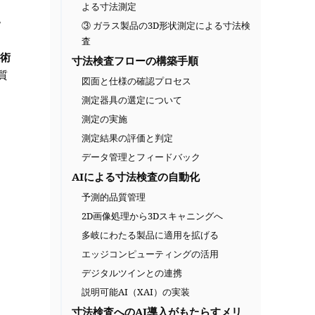
よる寸法測定
。
③ ガラス製品の3D形状測定による寸法検
査
技術
寸法検査フローの構築手順
質
図面と仕様の確認プロセス
測定器具の選定について
測定の実施
測定結果の評価と判定
データ管理とフィードバック
AIによる寸法検査の自動化
予測的品質管理
2D画像処理から3Dスキャニングへ
多岐にわたる製品に適用を拡げる
エッジコンピューティングの活用
デジタルツインとの連携
説明可能AI（XAI）の実装
寸法検査へのAI導入がもたらすメリ