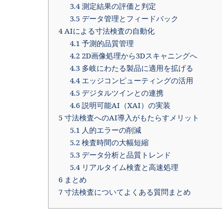
3.4
測定結果の評価と判定
3.5
データ管理とフィードバック
4
AIによる寸法検査の自動化
4.1
予測的品質管理
4.2
2D画像処理から3Dスキャニングへ
4.3
多岐にわたる製品に適用を拡げる
4.4
エッジコンピューティングの活用
4.5
デジタルツインとの連携
4.6
説明可能AI（XAI）の実装
5
寸法検査へのAI導入がもたらすメリット
5.1
人的エラーの削減
5.2
検査時間の大幅短縮
5.3
データ分析と品質トレンド
5.4
リアルタイム検査と高速処理
6
まとめ
7
寸法検査についてよくある質問まとめ