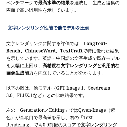
ベンチマークで
最高水準の結果
を達成し、生成と編集の
両面で高い汎用性を示しています。
文字レンダリング性能で他モデルを圧倒
文字レンダリングに関する評価では、
LongText-
Bench、ChineseWord、TextCraft
で特に優れた結果
を示しています。英語・中国語の文字生成で既存モデル
を大幅に上回り、
高精度な文字レンダリングと汎用的な
画像生成能力
を両立していることが分かります。
以下の図は、他モデル（GPT Image 1、Seedream
3.0、FLUX.1など）との比較結果です。
左の「Generation／Editing」ではQwen-Image（紫
色）が全項目で最高値を示し、右の「Text
Rendering」でも0.9前後のスコアで
文字レンダリング