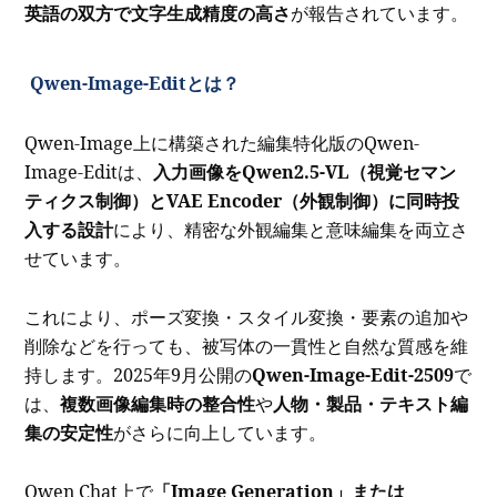
英語の双方で文字生成精度の高さ
が報告されています。
Qwen-Image-Editとは？
Qwen-Image上に構築された編集特化版のQwen-
Image-Editは、
入力画像をQwen2.5-VL（視覚セマン
ティクス制御）とVAE Encoder（外観制御）に同時投
入する設計
により、精密な外観編集と意味編集を両立さ
せています。
これにより、ポーズ変換・スタイル変換・要素の追加や
削除などを行っても、被写体の一貫性と自然な質感を維
持します。2025年9月公開の
Qwen-Image-Edit-2509
で
は、
複数画像編集時の整合性
や
人物・製品・テキスト編
集の安定性
がさらに向上しています。
Qwen Chat上で
「Image Generation」または