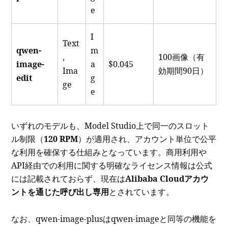
e
I
Text
qwen-
m
,
100画像（有
image-
a
$0.045
Ima
効期間90日）
edit
g
ge
e
いずれのモデルも、Model Studio上で同一のスロット
ル制限（
120 RPM
）が適用され、アカウント単位で公平
な利用を確保する仕組みとなっています。商用利用や
API経由での利用に関する明確なライセンス情報は公式
には記載されておらず、現在は
Alibaba Cloudアカウ
ントを通じた呼び出し専用
とされています。
なお、qwen-image-plusはqwen-imageと同等の機能を