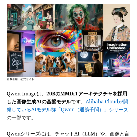
画像引用：公式サイト
Qwen-Imageは、
20BのMMDiTアーキテクチャを採用
した画像生成AIの基盤モデル
です。
Alibaba Cloudが開
発しているAIモデル群「Qwen（通義千問）」シリーズ
の一部です。
Qwenシリーズには、チャットAI（LLM）や、画像と言