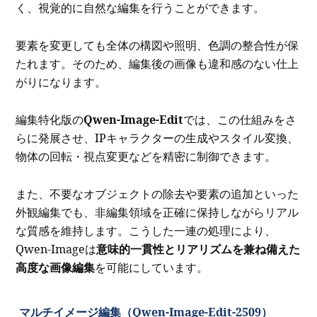
く、視覚的に自然な編集を行うことができます。
要素を変更しても全体の構図や照明、色調の整合性が保
たれます。そのため、編集後の画像も違和感のない仕上
がりになります。
編集特化版の
Qwen-Image-Edit
では、この仕組みをさ
らに発展させ、IPキャラクターの生成やスタイル変換、
物体の回転・視点変更などを精密に制御できます。
また、不要なオブジェクトの除去や要素の追加といった
外観編集でも、非編集領域を正確に保持しながらリアル
な質感を維持します。こうした一連の処理により、
Qwen-Imageは
意味的一貫性とリアリズムを兼ね備えた
高度な画像編集
を可能にしています。
マルチイメージ編集（Qwen-Image-Edit-2509）