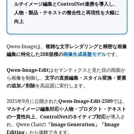
ルチイメージ編集とControlNet連携を導入し、
人物・製品・テキストの整合性と再現性を大幅に
向上
Qwen-Imageは、
複雑な文字レンダリングと精密な画像
編集に特化した20B規模の
画像生成基盤モデル
です。
Qwen-Image-Edit
はセマンティクスと見た目の両面か
ら画像を制御し、
文字の直接編集・スタイル変換・要素
の追加／削除
を高品質に実行します。
2025年9月に公開された
Qwen-Image-Edit-2509
では、
マルチイメージ編集対応
や
人物・プロダクト・テキスト
の一貫性向上
、
ControlNetのネイティブ対応
が導入さ
れ、Qwen Chatの
「Image Generation」「Image
Editing」
から体験できます。