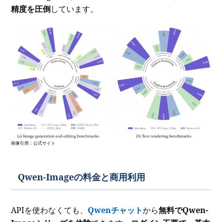
精度を圧倒
しています。
画像引用：公式サイト
Qwen-Imageの料金と商用利用
APIを使わなくても、
Qwenチャット
から
無料でQwen-