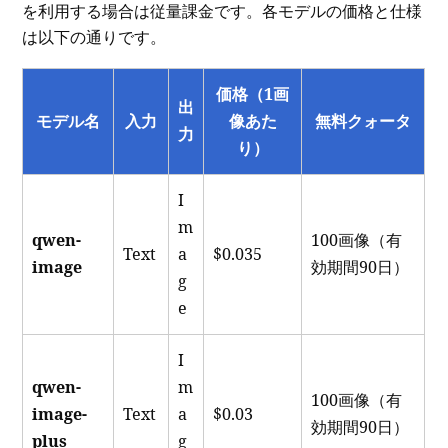
を利用する場合は従量課金です。各モデルの価格と仕様
は以下の通りです。
価格（1画
出
モデル名
入力
像あた
無料クォータ
力
り）
I
m
qwen-
100画像（有
Text
a
$0.035
image
効期間90日）
g
e
I
qwen-
m
100画像（有
image-
Text
a
$0.03
効期間90日）
plus
g