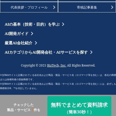
代表挨拶・プロフィール
寄稿記事募集
AIの基本（技術・目的）を学ぶ
AI開発ガイド
厳選AI会社紹介
AIカテゴリからAI開発会社・AIサービスを探す
BizTech, Inc.
Copyright © 2025
All Rights Reserved.
※当Webサイトに記載されている会社名および商品・製品・サービス名（ロゴマーク等を含む）は、各社の商標
または各権利者の登録商標です。
※当Webサイトに記載されている会社名および商品・製品・サービス名（ロゴマーク等を含む）には、必ずしも
商標表示®、™を付記していません。
無料でまとめて資料請求
チェックした
1
製品・サービス
件を
（簡単30秒！）