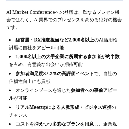
AI Market Conferenceへの登壇は、単なるプレゼン機
会ではなく、AI業界でのプレゼンスを高める絶好の機会
です。
経営層・DX推進担当など2,000名以上
のAI活用検
討層に自社をアピール可能
1,000名以上の大手企業に所属する参加者が約半数
を占め、有意義な出会いが期待可能
参加者満足度87.2％の高評価イベント
で、自社の
信頼性向上にも貢献
オンラインブースを通じた
参加者への事前アピー
ル
が可能
リアルMeetupによる人脈形成・ビジネス連携
の
チャンス
コストを抑えつつ多彩なプランを用意
し、企業規