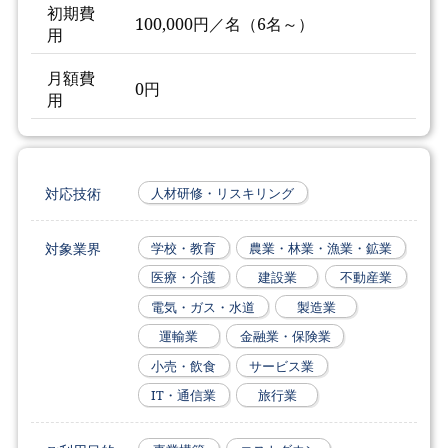
初期費
100,000円／名（6名～）
用
月額費
0円
用
対応技術
人材研修・リスキリング
対象業界
学校・教育
農業・林業・漁業・鉱業
医療・介護
建設業
不動産業
電気・ガス・水道
製造業
運輸業
金融業・保険業
小売・飲食
サービス業
IT・通信業
旅行業