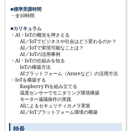
■標準受講時間
・全10時間
■カリキュラム
・AI・IoTの概況を押さえる
AI／IoTでビジネスや社会はどう変わるのか？
AI／IoTで実現可能なことは？
AI／IoTの活用事例
・AI・IoTの仕組みを知る
IoTの構築方法
AIプラットフォーム（Azureなど）の活用方法
・IoTを構築する
Raspberry Piを組み立てる
温度センサーでモニタリング環境構築
モーター遠隔操作の実践
AIによるセキュリティカメラ実装
AI／IoTプラットフォーム環境の構築
特長