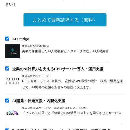
さい！
まとめて資料請求する（無料）
AI Bridge
株式会社Activate Data
実戦力を重視したAI人材教育とミスマッチのないAI人材紹介
企業のAI計算力を支えるGPUサーバー導入・運用支援
株式会社ゼロフィールド
GPU×セキュリティ×実装力。 高性能GPU環境の設計・構築・運用を通
じて、AI開発の基盤を安全かつ強固に支えます。
AI開発・伴走支援・内製化支援
株式会社Beyont（旧社名：株式会社スキルアップNeXt）
「ビジネス成果」と「組織でのAI活用力向上」を両立させるサービス