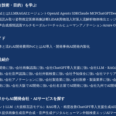
（技術・目的）を学ぶ
AIとは
LLM
RAG
AIエージェント
OpenAI Agents SDK
Claude MCP
ChatGPT
De
面読み取り
姿勢推定
医療画像診断
LiDAR
異物混入対策
人流解析
物体検出
エッジ
声合成
感情認識
マルチモーダル
バーチャルヒューマン
アノテーション
Azure O
イド
本と流れ
AI開発費用
PoCとは
AI導入・開発事例
AI開発内製化
社紹介
I開発に強い会社
画像認識に強い会社
ChatGPT導入支援に強い会社
LLM・RA
強い会社
音声認識に強い会社
外観検査に強い会社
予知保全に強い会社
マテリ
強い会社
アノテーションに強い会社
製造業に強い会社
医療・製薬業界に強い
開発に強い会社
大阪でAI開発に強い会社
名古屋でAI開発に強い会社
九州でAI開
リからAI開発会社・AIサービスを探す
ント
LLM（大規模言語モデル）
RAG導入・精度改善
ChatGPT導入支援
生成AI
ス提供
画像生成
音声合成・音声生成
デジタルヒューマン
外観検査
エッジAI
マ