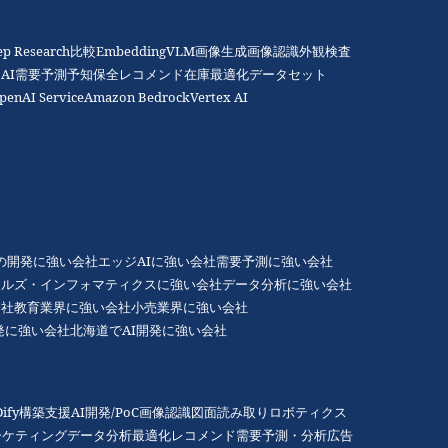
ep Research比較
Embedding
VLM
画像生成
画像認識
外観検査
AI
需要予測
予知保全
レコメンド
在庫最適化
データセット
penAI Service
Amazon Bedrock
Vertex AI
Gの開発に強い会社
エッジAIに強い会社
需要予測に強い会社
アルズ・インフォマティクスに強い会社
データ分析に強い会社
会社
教育業界に強い会社
小売業界に強い会社
発に強い会社
北海道でAI開発に強い会社
Dify構築支援
AI開発/PoC
画像認識
図面読み取り
ロボティクス
ーケティング
データ分析
最適化
レコメンド
需要予測・分析
広告