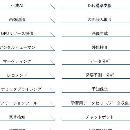
生成AI
Dify構築支援
画像認識
図面読み取り
GPUリソース提供
画像生成
デジタルヒューマン
外観検査
マーケティング
データ分析
レコメンド
需要予測・分析
イナミックプライシング
予知保全
アノテーションツール
学習用データセット/データ収集
異常検知
チャットボット