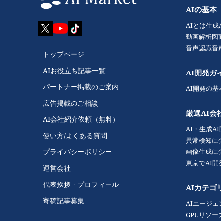
AIの基本
AIとは
生成
動画解析
図
音声認識
音
トップページ
AIお役立ち記事一覧
AI開発ガ
パートナー掲載のご案内
AI開発の基
広告掲載のご相談
厳選AI会
AI会社紹介依頼（無料）
AI・生成A
使い方/よくある質問
異常検知に
画像生成に
プライバシーポリシー
東京でAI
運営会社
代表挨拶・プロフィール
AIカテゴ
寄稿記事募集
AIエージェ
GPUリソー