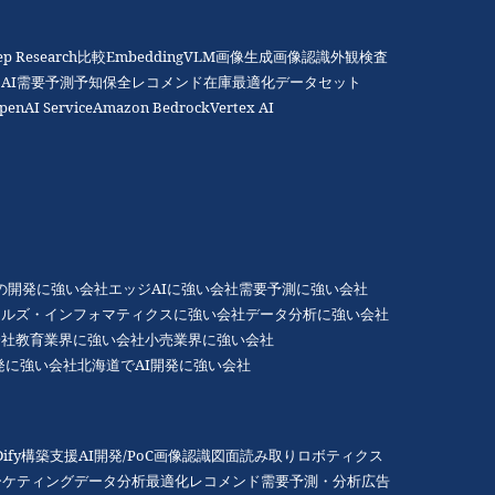
ep Research比較
Embedding
VLM
画像生成
画像認識
外観検査
AI
需要予測
予知保全
レコメンド
在庫最適化
データセット
penAI Service
Amazon Bedrock
Vertex AI
Gの開発に強い会社
エッジAIに強い会社
需要予測に強い会社
アルズ・インフォマティクスに強い会社
データ分析に強い会社
会社
教育業界に強い会社
小売業界に強い会社
発に強い会社
北海道でAI開発に強い会社
Dify構築支援
AI開発/PoC
画像認識
図面読み取り
ロボティクス
ーケティング
データ分析
最適化
レコメンド
需要予測・分析
広告