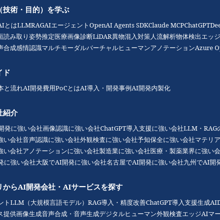
（技術・目的）を学ぶ
AIとは
LLM
RAG
AIエージェント
OpenAI Agents SDK
Claude MCP
ChatGPT
De
面読み取り
姿勢推定
医療画像診断
LiDAR
異物混入対策
人流解析
物体検出
エッジ
声合成
感情認識
マルチモーダル
バーチャルヒューマン
アノテーション
Azure O
イド
本と流れ
AI開発費用
PoCとは
AI導入・開発事例
AI開発内製化
社紹介
I開発に強い会社
画像認識に強い会社
ChatGPT導入支援に強い会社
LLM・RA
強い会社
音声認識に強い会社
外観検査に強い会社
予知保全に強い会社
マテリ
強い会社
アノテーションに強い会社
製造業に強い会社
医療・製薬業界に強い
開発に強い会社
大阪でAI開発に強い会社
名古屋でAI開発に強い会社
九州でAI開
リからAI開発会社・AIサービスを探す
ント
LLM（大規模言語モデル）
RAG導入・精度改善
ChatGPT導入支援
生成AI
ス提供
画像生成
音声合成・音声生成
デジタルヒューマン
外観検査
エッジAI
マ