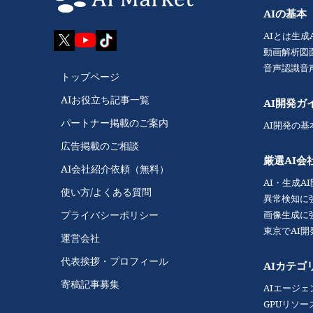
AIの基本
AIとは
生成
動画解析
図
音声認識
音
トップページ
AIお役立ち記事一覧
AI開発ガ
パートナー掲載のご案内
AI開発の基
広告掲載のご相談
厳選AI会
AI会社紹介依頼（無料）
AI・生成A
使い方/よくある質問
異常検知に
画像生成に
プライバシーポリシー
東京でAI
運営会社
代表挨拶・プロフィール
AIカテゴ
寄稿記事募集
AIエージェ
GPUリソー