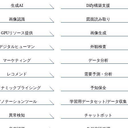
生成AI
Dify構築支援
画像認識
図面読み取り
GPUリソース提供
画像生成
デジタルヒューマン
外観検査
マーケティング
データ分析
レコメンド
需要予測・分析
イナミックプライシング
予知保全
アノテーションツール
学習用データセット/データ収集
異常検知
チャットボット