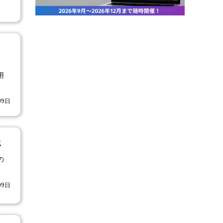
用
09日
説
の
09日