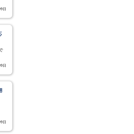
09日
応
で
09日
用
09日