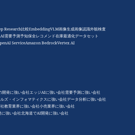
ep Research比較
Embedding
VLM
画像生成
画像認識
外観検査
AI
需要予測
予知保全
レコメンド
在庫最適化
データセット
penAI Service
Amazon Bedrock
Vertex AI
Gの開発に強い会社
エッジAIに強い会社
需要予測に強い会社
アルズ・インフォマティクスに強い会社
データ分析に強い会社
会社
教育業界に強い会社
小売業界に強い会社
発に強い会社
北海道でAI開発に強い会社