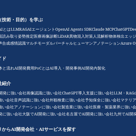
（技術・目的）を学ぶ
AIとは
LLM
RAG
AIエージェント
OpenAI Agents SDK
Claude MCP
ChatGPT
De
面読み取り
姿勢推定
医療画像診断
LiDAR
異物混入対策
人流解析
物体検出
エッジ
声合成
感情認識
マルチモーダル
バーチャルヒューマン
アノテーション
Azure O
イド
本と流れ
AI開発費用
PoCとは
AI導入・開発事例
AI開発内製化
社紹介
I開発に強い会社
画像認識に強い会社
ChatGPT導入支援に強い会社
LLM・RA
強い会社
音声認識に強い会社
外観検査に強い会社
予知保全に強い会社
マテリ
強い会社
アノテーションに強い会社
製造業に強い会社
医療・製薬業界に強い
開発に強い会社
大阪でAI開発に強い会社
名古屋でAI開発に強い会社
九州でAI開
リからAI開発会社・AIサービスを探す