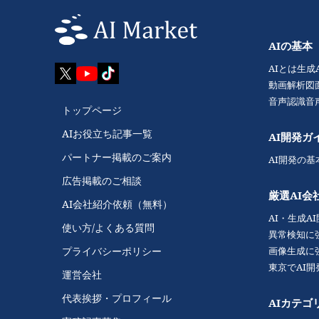
AIの基本
AIとは
生成
動画解析
図
音声認識
音
トップページ
AIお役立ち記事一覧
AI開発ガ
パートナー掲載のご案内
AI開発の基
広告掲載のご相談
厳選AI会
AI会社紹介依頼（無料）
AI・生成A
使い方/よくある質問
異常検知に
画像生成に
プライバシーポリシー
東京でAI
運営会社
代表挨拶・プロフィール
AIカテゴ