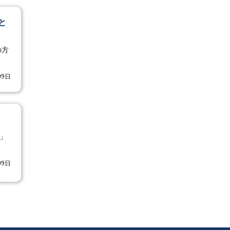
こと
の方
09日
！
？」
09日