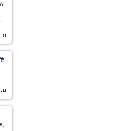
方
ス
09日
徹
09日
る動