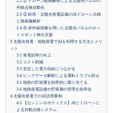
2.2
② ドローン動画解析による太陽光パネルの
外観点検自動化
2.3
③ 鉄塔・太陽光発電設備のAIドローン点検
と熱画像解析
2.4
④ 赤外線画像を用いた太陽光パネルのホッ
トスポット検出支援
3
太陽光発電・地熱発電でAIを利用する方法とメリ
ット
3.1
発電効率の向上
3.2
コスト削減
3.3
安定した電力供給につながる
3.4
ビッグデータ解析による運転トラブル防止
3.5
地熱の貯留層を効率的に掘り当てる
3.6
地熱発電設備や貯留層の管理を効率化
4
太陽光発電でのAI活用事例
4.1
【センシンロボティクス】AIとドローンに
よる自動点検システム