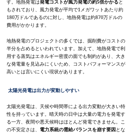
す。地熱発電は
発電コストが風力発電の約5倍かかる
と
もされており、風力発電が平均で1メガワットあたり約
180万ドルであるのに対し、地熱発電は約870万ドルの
費用がかかります。
地熱発電のプロジェクトの多くでは、掘削費がコストの
半分を占めるといわれています。加えて、地熱発電で利
用する蒸気はエネルギー密度の面でも制約があり、大き
な発電量を見込みにくいため、コストパフォーマンスが
高いとは言いにくい現状があります。
太陽光発電は出力が変動しやすい
太陽光発電は、天候や時間帯による出力変動が大きい特
性を持っています。晴天時の日中は大量の電力を発電す
る一方、夜間や悪天候時はほとんど発電できません。こ
の不安定さは、
電力系統の需給バランスを崩す要因
とな