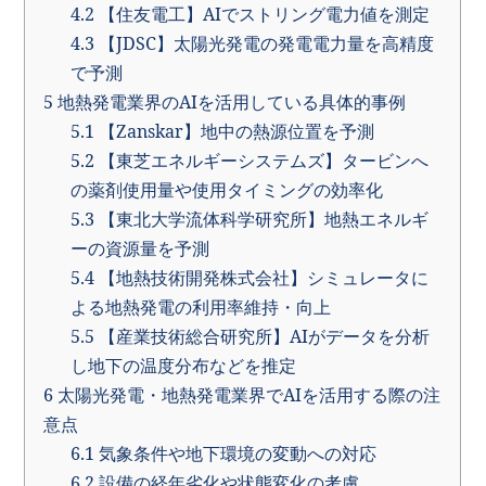
4.2
【住友電工】AIでストリング電力値を測定
4.3
【JDSC】太陽光発電の発電電力量を高精度
で予測
5
地熱発電業界のAIを活用している具体的事例
5.1
【Zanskar】地中の熱源位置を予測
5.2
【東芝エネルギーシステムズ】タービンへ
の薬剤使用量や使用タイミングの効率化
5.3
【東北大学流体科学研究所】地熱エネルギ
ーの資源量を予測
5.4
【地熱技術開発株式会社】シミュレータに
よる地熱発電の利用率維持・向上
5.5
【産業技術総合研究所】AIがデータを分析
し地下の温度分布などを推定
6
太陽光発電・地熱発電業界でAIを活用する際の注
意点
6.1
気象条件や地下環境の変動への対応
6.2
設備の経年劣化や状態変化の考慮