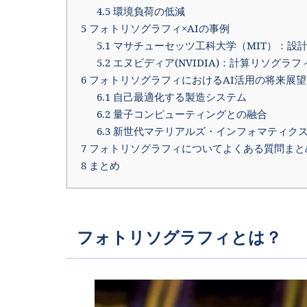
4.5
環境負荷の低減
5
フォトリソグラフィ×AIの事例
5.1
マサチューセッツ工科大学（MIT）：設
5.2
エヌビディア(NVIDIA)：計算リソグ
6
フォトリソグラフィにおけるAI活用の将来展望
6.1
自己最適化する製造システム
6.2
量子コンピューティングとの融合
6.3
新世代マテリアルズ・インフォマティク
7
フォトリソグラフィについてよくある質問まと
8
まとめ
フォトリソグラフィとは？