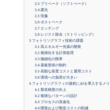
2.3
プリベーク（ソフトベーク）
2.4
露光
2.5
現像
2.6
ポストベーク
2.7
エッチング
2.8
レジスト除去（ストリッピング）
3
フォトリソグラフィ技術の課題
3.1
高エネルギー光源の開発
3.2
複雑化する計算処理
3.3
微細化の限界
3.4
基板形状の制約
3.5
高額な装置コストと運用コスト
3.6
環境への負荷が大きい
4
フォトリソグラフィの過程にAIを導入するメリ
4.1
製造精度の向上
4.2
複雑なパターンの設計
4.3
プロセスの高速化
4.4
開発および製造コストの削減