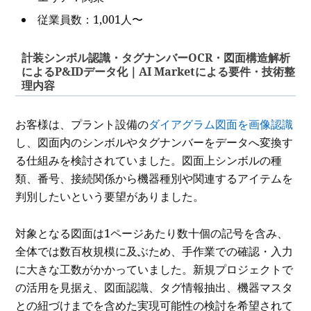
従業員数：1,001人〜
計装シンボル認識・タグナンバーOCR・図面構造解析
によるP&IDデータ化｜AI Marketによる要件・技術整
理内容
お客様は、プラント設備の
ダイアグラム図面を画像認識
し、図面内のシンボルやタグナンバーをデータへ変換す
る仕組みを検討されていました。図面上シンボルの種
類、番号、接続関係から機器種別や関連するアイテムを
判別したいという要望がありました。
対象となる図面は1ページあたり数十個の記号を含み、
全体では数百枚規模に及ぶため、手作業での確認・入力
に大きな工数がかかっていました。新規プロジェクトで
の活用を見据え、図面認識、タグ情報抽出、機器マスタ
との紐づけまでを含めた実現可能性の検討を希望されて