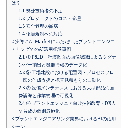
は？
1.1
熟練技術者の不足
1.2
プロジェクトのコスト管理
1.3
安全管理の徹底
1.4
環境規制への対応
2
実際にAI Marketにいただいたプラントエンジニ
アリングでのAI活用相談事例
2.1
① P&ID・計装図面の画像認識によるタグナ
ンバー抽出と機器情報のデータ化
2.2
② 工場建設における配置図・プロセスフロ
ー図の作成支援と概算見積もりの自動化
2.3
③ 設備メンテナンスにおける大型部品の画
像認識と作業管理の可視化
2.4
④ プラントエンジニア向け技術教育・DX人
材育成の個別最適化
3
プラントエンジニアリング業界におけるAIの活用
シーン