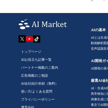
AIの基本
AIとは
生成
動画解析
図
音声認識
音
トップページ
AIお役立ち記事一覧
AI開発ガ
パートナー掲載のご案内
AI開発の基
広告掲載のご相談
厳選AI会
AI会社紹介依頼（無料）
AI・生成A
使い方/よくある質問
異常検知に
画像生成に
プライバシーポリシー
東京でAI
運営会社