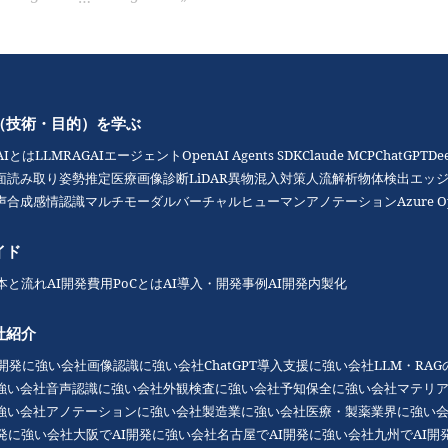
（技術・目的）を学ぶ
AIとは
LLM
RAG
AIエージェント
OpenAI Agents SDK
Claude MCP
ChatGPT
De
面読み取り
姿勢推定
医療画像診断
LiDAR
異物混入対策
人流解析
物体検出
エッジ
声合成
感情認識
マルチモーダル
バーチャルヒューマン
アノテーション
Azure O
イド
本と流れ
AI開発費用
PoCとは
AI導入・開発事例
AI開発内製化
社紹介
I開発に強い会社
画像認識に強い会社
ChatGPT導入支援に強い会社
LLM・RA
強い会社
音声認識に強い会社
外観検査に強い会社
予知保全に強い会社
マテリ
強い会社
アノテーションに強い会社
製造業に強い会社
医療・製薬業界に強い
開発に強い会社
大阪でAI開発に強い会社
名古屋でAI開発に強い会社
九州でAI開