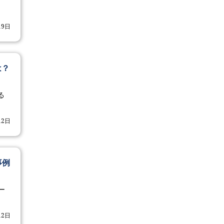
、
19日
は？
る
12日
事例
ー
12日