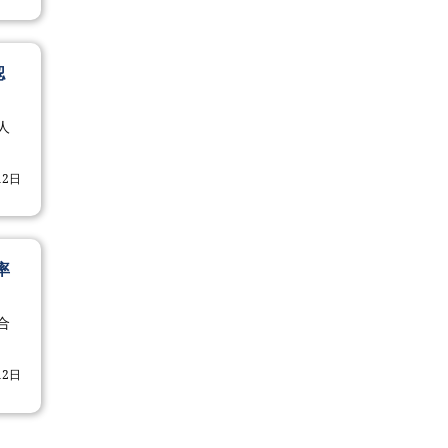
認
人
12日
率
合
12日