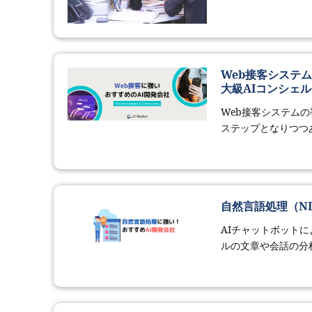
Web接客システ
大級AIコンシェル
Web接客システム
ステップとなりつつあ
自然言語処理（NL
AIチャットボット
ルの文章や会話の分