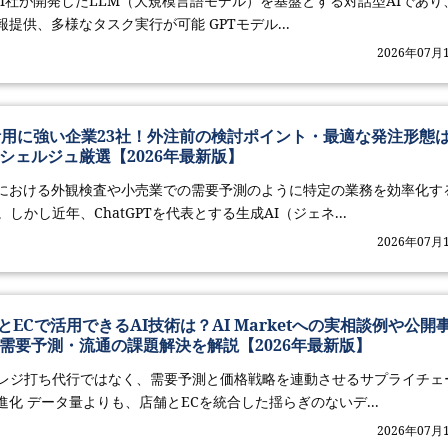
penAI社が開発したLLM（大規模言語モデル）を基盤とする対話型AIであり
提供、多様なタスク実行が可能 GPTモデル...
2026年07月
I活用に強い企業23社！外注前の検討ポイント・最適な発注形態
シェルジュ厳選【2026年最新版】
における外観検査や小売業での需要予測のように特定の業務を効率化す
しかし近年、ChatGPTを代表とする生成AI（ジェネ...
2026年07月
ECで活用できるAI技術は？AI Marketへの実相談例や公開
・需要予測・流通の課題解決を解説【2026年最新版】
なレジ打ち代行ではなく、需要予測と価格戦略を連動させるサプライチェ
化 データ量よりも、店舗とECを統合した揺らぎのないデ...
2026年07月