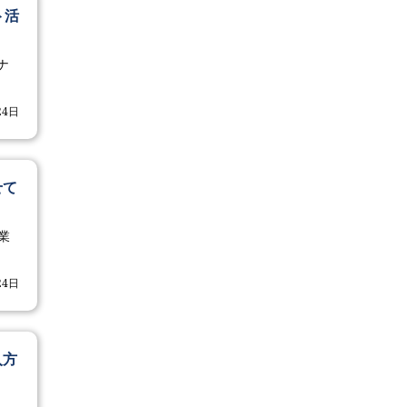
ト活
ナ
24日
せて
業
24日
入方