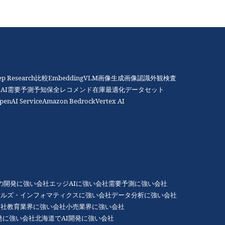
ep Research比較
Embedding
VLM
画像生成
画像認識
外観検査
AI
需要予測
予知保全
レコメンド
在庫最適化
データセット
penAI Service
Amazon Bedrock
Vertex AI
Gの開発に強い会社
エッジAIに強い会社
需要予測に強い会社
アルズ・インフォマティクスに強い会社
データ分析に強い会社
会社
教育業界に強い会社
小売業界に強い会社
発に強い会社
北海道でAI開発に強い会社