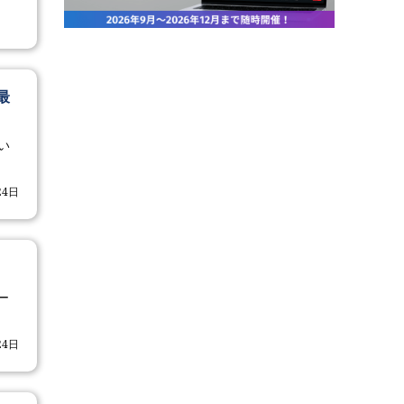
最
い
24日
ー
24日