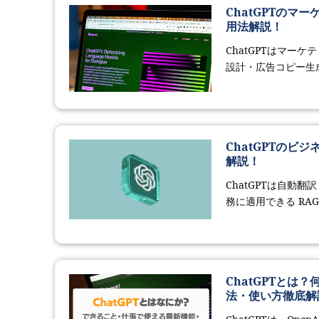
ChatGPTの
用法解説！
ChatGPTはマー
設計・広告コピー生成
ChatGPTの
解説！
ChatGPTは自
務に適用できる RA
ChatGPTと
法・使い方徹底解